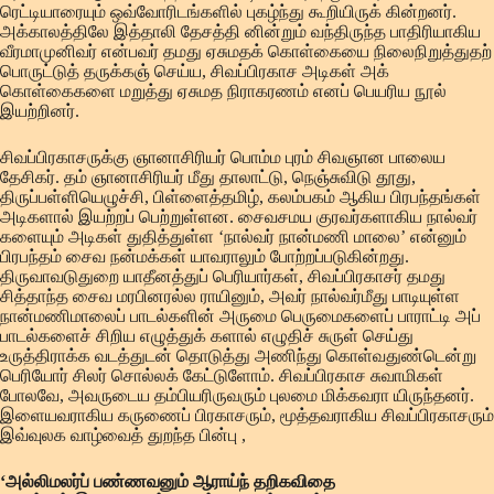
ரெட்டியாரையும் ஒவ்வோரிடங்களில் புகழ்ந்து கூறியிருக் கின்றனர்.
அக்காலத்திலே இத்தாலி தேசத்தி னின்றும் வந்திருந்த பாதிரியாகிய
வீரமாமுனிவர் என்பவர் தமது ஏசுமதக் கொள்கையை நிலைநிறுத்துதற்
பொருட்டுத் தருக்கஞ் செய்ய, சிவப்பிரகாச அடிகள் அக்
கொள்கைகளை மறுத்து ஏசுமத நிராகரணம் எனப் பெயரிய நூல்
இயற்றினர்.
சிவப்பிரகாசருக்கு ஞானாசிரியர் பொம்ம புரம் சிவஞான பாலைய
தேசிகர். தம் ஞானாசிரியர் மீது தாலாட்டு, நெஞ்சுவிடு தூது,
திருப்பள்ளியெழுச்சி, பிள்ளைத்தமிழ், கலம்பகம் ஆகிய பிரபந்தங்கள்
அடிகளால் இயற்றப் பெற்றுள்ளன. சைவசமய குரவர்களாகிய நால்வர்
களையும் அடிகள் துதித்துள்ள ‘நால்வர் நான்மணி மாலை’ என்னும்
பிரபந்தம் சைவ நன்மக்கள் யாவராலும் போற்றப்படுகின்றது.
திருவாவடுதுறை யாதீனத்துப் பெரியார்கள், சிவப்பிரகாசர் தமது
சித்தாந்த சைவ மரபினரல்ல ராயினும், அவர் நால்வர்மீது பாடியுள்ள
நான்மணிமாலைப் பாடல்களின் அருமை பெருமைகளைப் பாராட்டி அப்
பாடல்களைச் சிறிய எழுத்துக் களால் எழுதிச் சுருள் செய்து
உருத்திராக்க வடத்துடன் தொடுத்து அணிந்து கொள்வதுண்டென்று
பெரியோர் சிலர் சொல்லக் கேட்டுளோம். சிவப்பிரகாச சுவாமிகள்
போலவே, அவருடைய தம்பியரிருவரும் புலமை மிக்கவரா யிருந்தனர்.
இளையவராகிய கருணைப் பிரகாசரும், மூத்தவராகிய சிவப்பிரகாசரும்
இவ்வுலக வாழ்வைத் துறந்த பின்பு ,
‘அல்லிமலர்ப் பண்ணவனும் ஆராய்ந் தறிகவிதை