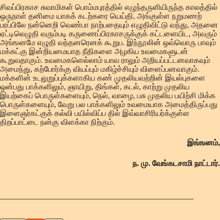
சிவப்பிரகாச சுவாமிகள் பொம்மபுரத்தில் எழுந்தருளியிருந்த காலத்தில்
ஒருநாள் தனிமை யாகக் கடற்கரை யெய்தி, அங்குள்ள நறுமணற்
பரப்பிலே நன்னெறி வெண்பா நாற்பதையும் எழுதிவிட்டு வந்து, அதனை
ஏட்டிலெழுதி வரும்படி கருணைப்பிரகாசருக்குக் கட்டளையிட, அவரும்
அங்ஙனமே எழுதி வந்தனரெனக் கூறுப. இந்நூலின் ஒவ்வொரு பாவும்
மக்கட்கு இன்றியமையாத நீதிகளை அழகிய உவமைகளுடன்
கூறுவதாகும். உவமைகளெல்லாம் யாவ ராலும் அறியப்பட்டனவாகவும்
அமைந்து, கற்போர்க்கு வியப்பும் மகிழ்ச்சியும் விளைப்பனவாகும்.
மக்களின் உடலுறுப்புக்களாகிய கண் முதலியவற்றின் இயல்புகளை
ஒன்பது பாக்களிலும், ஞாயிறு, திங்கள், கடல், காற்று முதலிய
இயற்கைப் பொருள்களையும், நெல், வாழை, பசு முதலிய பயிற்சி மிக்க
பொருள்களையும், வேறு பல பாக்களிலும் உவமையாக அமைத்திருப்பது
இளைஞர்கட்குக் கல்வி பயில்விப்ப தில் இவ்வாசிரியர்க்குள்ள
திறப்பாட்டை நன்கு விளக்கா நிற்கும்.
இங்ஙனம்,
ந. மு. வேங்கடசாமி நாட்டார்.