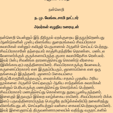
நன்னெறி
ந. மு. வேங்கடசாமி நாட்டார்
அவர்கள் எழுதிய உரையுடன்
நன்னெறி யென்னும் இந் நீதிநூல் ஏறக்குறைய இருநூற்றெண்பது
ஆண்டுகளின் முன்பு விளங்கிய துறைமங்கலம் சிவப்பிரகாச
சுவாமிகள் என்னும் கவிஞர் பெருமானால் அருளிச் செய்யப் பெற்றது.
சிவப்பிரகாசரின் தந்தையார் காஞ்சிபுரத்திலே தொண்டை மண்டல
வேளாளர்க்குக் குருக்களாயிருந்த குமார சுவாமிதேசிக ரென்பவர்.
இவர் பின்பு சிவலிங்க தாரணஞ்செய்து கொண்டு வீரசைவ
(இலிங்காயத) மதத்தினராயினர். சிவப்பிரகாசருக்கு வேலையர்,
கருணைப்பிரகாசர் என இருதம்பியரும், ஞானாம்பிகை என ஒரு
தங்கையும் இருந்தனர். ஞானாம் பிகையம்மை
திருப்போரூரிலிருந்தவரும், வைராக்கிய சதகம் முதலிய அரிய
நூல்களை அருளிச் செய்தவரும் ஆகிய சாந்தலிங்க சுவாமிகள்
என்னும் பெரியாருக்கு மணஞ்செய்து கொடுக்கப் பெற்றனர்.
சிவப்பிரகாசர் மணஞ்செய்து கொள்ளாது துறவு பூண்டிருந்தனர்.
இளைஞர் இருவரும் இல்லற வாழ்க்கைய ராயினர். சிவப்பிரகாசர் மிக்க
இளம் பருவத்தினராயிருந்த பொழுதே தமிழ்க்கல்வியிற் றலைசிறந்து
விளங்கியதுடன், செய்யுளியற்றும் வன்மை கைவரப்பெற்றவருமாயினர்.
இவர் இளைஞராய்த் திருவண்ணாமலையில் வதிந்து வருநாட்களில்