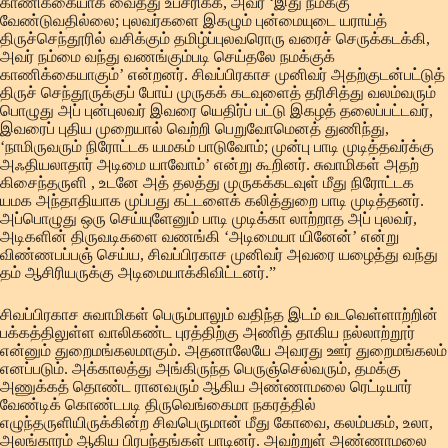
காணிக்கையாக வைத்து உபசரிக்க, அவர் ‘இது நமக்கு
வேண்டுவதில்லை; புலவர்களை இகழும் புன்மையுடை யராய்த்
திருச்செந்தூரில் வசிக்கும் தமிழ்ப்புலவரொரு வரைச் செருக்கடக்கி,
அவர் நம்மை வந்து வணங்கும்படி செய்தலே நமக்குக்
காணிக்கையாகும்’ என்றனர். சிவப்பிரகாச முனிவர் அதற்குடன்பட்டுத்
திருச் செந்தூருக்குப் போய் முருகக் கடவுளைத் தரிசித்து வலம்வரும்
பொழுது அப் புன்புலவர் இவரை யெதிர்ப் பட்டு இகழத் தலைப்பட்டவர்,
இவரைப் புதிய முறையால் வெற்றி பெறுவோமெனத் துணிந்து,
‘நாமிருவரும் நிரோட்டக யமகம் பாடுவோம்; முன்பு பாடி முடித்தவர்க்கு
அஃதியலாதார் அடிமை யாவோம்’ என்று கூறினர். சுவாமிகள் அதற்
கிசைந்தருளி , உடனே அத் தலத்து முருகக்கடவுள் மீது நிரோட்டக
யமக அந்தாதியாக முப்பது கட்டளைக் கலித்துறை பாடி முடித்தனர்.
அப்பொழுது ஒரு செய்யுளேனும் பாடி முடிக்கா லாற்றாத அப் புலவர்,
அடிகளின் திருவடிகளை வணங்கி ‘அடிமையா யினேன்’ என்று
விண்ணபப்பஞ் செய்ய, சிவப்பிரகாச முனிவர் அவரை யழைத்து வந்து
தம் ஆசிரியருக்கு அடிமையாக்கிவிட்டனர்.”
சிவப்பிரகாச சுவாமிகள் பெரும்பாலும் வதிந்த இடம் வடவெள்ளாற்றின்
பக்கத்திலுள்ள வாலிகண்ட புரத்திற்கு அணித் தாகிய நல்லாற்றூர்
என்னும் துறைமங்கலமாகும். அதனாலேயே அவரது ஊர் துறைமங்கலம்
எனப்படும். அக்காலத்து அங்கிருந்த பெருஞ்செல்வரும், தமக்கு
அணுக்கத் தொண்ட ரானவரும் ஆகிய அண்ணாமலை ரெட்டியார்
வேண்டிக் கொண்டபடி திருவெங்கைமா நகரத்தில்
எழுந்தருளியிருக்கின்ற சிவபெருமான் மீது கோவை, கலம்பகம், உலா,
அலங்காரம் ஆகிய பிரபந்தங்கள் பாடினர். அவற்றுள் அண்ணாமலை