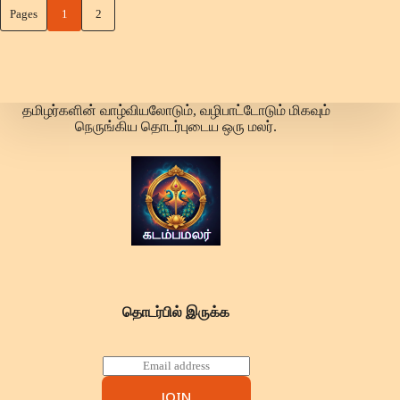
Pages
1
2
தமிழர்களின் வாழ்வியலோடும், வழிபாட்டோடும் மிகவும்
நெருங்கிய தொடர்புடைய ஒரு மலர்.
தொடர்பில் இருக்க
E
m
a
JOIN