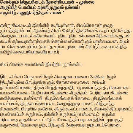
சொல்லும் இருவரிடைத் தோன்றியயான் – முல்லை
அரும்பிற் பொலியும் அணிமுறுவல் நல்லாய்
கரும்பிற் கணுநிகர்த்தேன் காண்.’
என்று வேலையர் இரங்கிக் கூறியுள்ளார். சிவப்பிரகாசர் தமது
முப்பத்திரண்டாம் ஆண்டிற் சிவப் பேறெய்தினரெனக் கூறப்படுகின்றது.
அவருடைய பாடல்களெல்லாம் புதிய புதிய கற்பனைஅங்காரங்களுடன்
கூடிக் கற்றவருள்ளத்தைக் கொள்ளைகொள்ளும் பான்மையன. அவர்
பாடலின் சுவையில் ஈடுபடாத உள்ள முடையார் அவிழ்ச் சுவையன்றித்
தமிழ்ச்சுவையறியாதவரே யாவர்.
சிவப்பிரகாச சுவாமிகள் இயற்றிய நூல்கள்:-
இட்டலிங்கப் பெருமான்மீதும் சிவஞான பாலைய தேசிகர் மீதும்
இயற்றியுள்ள பிரபந்தங்களும், சோணசைமாலை, நால்வர்
நான்மணிமாலை, திருச்செந்திலந்தாதி, பழமலையந்தாதி, பிக்ஷாடண
நவமணிமாலை, பெரியநாயகியம்மை விருத்தம், பெரிய நாயகியம்மை
கலித்துறை, நன்னெறி, திருவெங்கைக் கோவை, திருவெங்கைக்
கலம்பகம், திருவெங்கையுலா, வேதாந்தசூடாமணி, சித்தாந்த
சிகாமணி, பிரபுலிங் கலீலை, திருக்கூவப்புராணம், சீகாளத்திப்புராணம்
(கண்ணப்பச் சருக்கம், நக்கீரச் சருக்கம்) என்பனவும், தருக்க
பரிபாஷை முதலியனவும் ஆம். சீகாளத்திப் புராணத்தின் முற்பகுதி
கருணைப் பிரகாசராலும், பிற்பகுதி வேலையராலும் பாடப்பெற்றன.