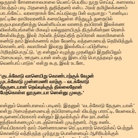
ஒருநாள் சோணசைலமாலை யெனப் பெயரிய நூறு செய்யுட் களாலாய
பிரபந்தம் பாடி அதனைத் துதித்தனர் என்ப. அவர் தமிழிலக்கணம்
பாடங்கேட்ட வரலாறாகக் கேட்கப்படுவது பின் வருமாறு:- “பாண்டிய
நாட்டிலே தாமிரவரணிக் கரையிலுள்ள சிந்துபூந் துறையில்
தருமபுரவாதீனத்து வெள்ளியம்பல வாணத் தம்பிரான் இலக்கண
விலக்கியங்களில் மிகவும் வல்லுநராயிருந் திருக்கின்றன ரெனக்
கேள்வியுற்று, இவர் அவ்விடத்தெய்தித் தம்பிரான் சுவாமிகளைக்
கண்டு தாம் இலக்கணங் கற்க வேண்டி வந்தமையைத் தெரிவித்துக்
கொண்டனர். சுவாமிகள் இவரது இலக்கியப் பயிற்சியை
அறிதற்பொருட்டு, ‘கு என்னும் எழுத்து முதலிலும் இறுதியிலும்
அமையவும், ஊருடையான் என்பது இடையிற் பொருந்தவும் ஒரு
வெண்பாப் பாடுக’ என்று கூற, இவர் உடனே,
‘குடக்கோடு வானெயிறு கொண்டாற்குக் கேழன்
முடக்கோடு முன்னமணி வாற்கு – வடக்கோடு
தேருடையான் றெவ்வுக்குத் தில்லைதோன்
மேற்கொள்ள லூருடையா னென்னு முலகு.’
என்னும் வெண்பாவைப் பாடினர். இதனுள் ‘வடக்கோடு தேருடையான்’
என்று அமைத்தமையைத் தம்பிரானடிகள் வியந்து பாராட்டி, வேலையர்,
கருணைப்பிரகாசர் என்னும் இருவர்க்கும் சில நாட்களில்
ஐந்திலக்கணமும் பாடஞ்சொல்லி முடித்தனர். அது கண்ட
சிவப்பிரகாசர் தாம் அண்ணாமலை ரெட்டியாராற் கொடுக்கப் பெற்றுக்
கொண்டு வந்திருந்த முந்நூறு பொன்னையும் ஆசிரியர்க்குக்