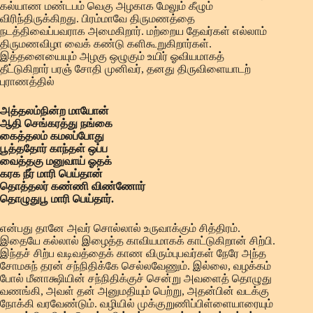
கல்யாண மண்டபம் வெகு அழகாக மேலும் கீழும்
விரிந்திருக்கிறது. பிரம்மாவே திருமணத்தை
நடத்திவைப்பவராக அமைகிறார். மற்றைய தேவர்கள் எல்லாம்
திருமணவிழா வைக் கண்டு களிகூறுகிறார்கள்.
இத்தனையையும் அழகு ஒழுகும் உயிர் ஓவியமாகத்
தீட்டுகிறார் பரஞ் சோதி முனிவர், தனது திருவிளையாடற்
புராணத்தில்
அத்தலம்நின்ற மாயோன்
ஆதி செங்கரத்து நங்கை
கைத்தலம் கமலப்போது
பூத்ததோர் காந்தள் ஒப்ப
வைத்தகு மனுவாய் ஓதக்
கரக நீர் மாரி பெய்தான்
தொத்தலர் கண்ணி விண்ணோர்
தொழுதுபூ மாரி பெய்தார்.
என்பது தானே அவர் சொல்லால் உருவாக்கும் சித்திரம்.
இதையே கல்லால் இழைத்த காவியமாகக் காட்டுகிறான் சிற்பி.
இந்தச் சிற்ப வடிவத்தைக் காண விரும்புபவர்கள் நேரே அந்த
சோமசுந் தரன் சந்நிதிக்கே செல்லவேணும். இல்லை, வழக்கம்
போல் மீனாக்ஷியின் சந்நிதிக்குச் சென்று அவளைத் தொழுது
வணங்கி, அவள் தன் அனுமதியும் பெற்று, அதன்பின் வடக்கு
நோக்கி வரவேண்டும். வழியில் முக்குறுணிப்பிள்ளையாரையும்