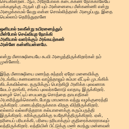
செய்கின்றன. ஆம், அதேபோலக் கடைக்கண் நோக்காலேயே
மக்களுக்கு அருள் புரி யும் அன்னையை மீன்கண்ணி என்று
அழைக்காமல் வேறு என்ன சொல்லித்தான் அழைப்பது. இதை
யெல்லாம் தெரிந்துதானே
ஒளியால் உலகீன்று உயிரனைத்தும்
மீன்போல் செவ்வியுற நோக்கி
அளியால் வளர்க்கும் அங்கயற்கண்
அன்னே கன்னியன்னமே.
என்று மீனாக்ஷியையே கூவி அழைத்திருக்கிறார்கள் நம்
முன்னோர்.
இந்த மீனாக்ஷியை மணந்த சுந்தரர் ஏதோ மனைவிக்கு
அடங்கிய கணவனாக வாழ்ந்தாலும் சும்மா வீட்டில் முடங்கிக்
கிடக்கவில்லை. தருமிக்குப் பொற்கிழி அளிக்க புலவனாக
வேடம் தாங்கி, சங்கப் புலவர்களோடு வாதாடி இருக்கிறார்.
ஏழைச் செட்டிப் பையனது சொத்தை தாயாதிகள்
அபகரித்துக்கொண்டபோது மாமனாக வந்து வழக்குரைத்தி
ருக்கிறார். பாணபத்திரருக்காக விறகு விற்றிருக்கிறார்.
எல்லாம் வல்லசித்தராக கல்யானைக்கு கரும்பருத்தி
இருக்கிறார். கரிக்குருவிக்கு உபதேசித்திருக்கிறார். ஏன்,
நரியைப் பரியாக்கி, பரியை நரியாக்கும் குதிரைக்காரராகவும்
வந்திருக்கிறார். வந்தியின் பிட்டுக்கு மண் சுமந்து மன்னவன்