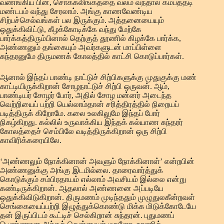
வணங்கிய பின், சொக்கலிங்கத்தை வலம் வந்தால் கம்பத்தடி
மண்டபம் வந்து சேரலாம். அங்கு காணவேண்டிய
சிற்பச்செல்வங்கள் பல இருக்கும். அத்தனையையும்
ஒதுக்கிவிட்டு, கீழக்கோடிக்கே வந்து மேற்கே
பார்க்கத்திரும்பினால் தெற்குத் தூணில் கிழக்கே பார்க்க,
அண்ணனும் தங்கையும் அவர்களுடன் மாப்பிள்ளை
சுந்தரனுமே திருமணக் கோலத்தில் காட்சி கொடுப்பார்கள்.
ஆனால் இந்தப் பாண்டி நாட்டுச் சிற்பிகளுக்கு முதுகுக்கு மண்
காட்டியிருக்கிறான் சோழநாட்டுச் சிற்பி ஒருவன். ஆம்,
பாண்டியர் சோழர் போர், அதில் சோழ மன்னர் அடைந்த
வெற்றியைப் பற்றி யெல்லாம்தான் சரித்திரத்தில் நிறையப்
படித்திருக் கிறோமே. கலை உலகிலுமே இந்தப் போர்
நிகழ்கிறது. கல்லில் உருவாக்கிய இந்தக் கல்யாண சுந்தரர்
கோலத்தைச் செம்பிலே வடித்திருக்கிறான் ஒரு சிற்பி
காவிரிக்கரையிலே.
‘அண்ணலும் நோக்கினான் அவளும் நோக்கினாள்’ என்றபின்
அண்ணனுக்கு அங்கு இடமில்லை. தாரைவார்த்துக்
கொடுக்கும் சம்பிரதாயம் எல்லாம் அவசியம் இல்லை என்று
கண்டிருக்கிறான். ஆதலால் அண்ணனை அப்படியே
ஒதுக்கிவிடுகிறான். திருமணம் முடிந்ததும் முழுதுலகீன்றவள்
செங்கையைப்பற்றி இழுத்துக்கொண்டு மிக்க மிடுக்கோடேயே
தன் இருப்பிடம் கூட்டிச் செல்கிறான் சுந்தரன். புதுமணப்