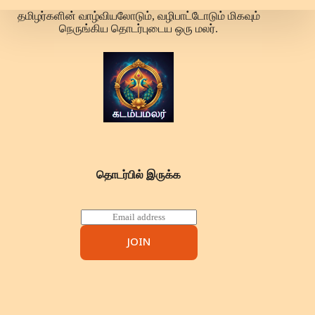
தமிழர்களின் வாழ்வியலோடும், வழிபாட்டோடும் மிகவும்
நெருங்கிய தொடர்புடைய ஒரு மலர்.
தொடர்பில் இருக்க
E
m
a
JOIN
i
l
*