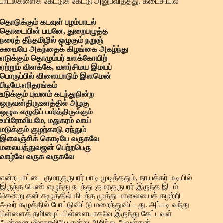
பாடல்களைக் கேட்டுக் கேட்டு அனுபவித்தது. கடைசியில்
தொடுக்கும் கடவுள் பழம்பாடல்
தொடையின் பயனே, துறைபழுத்த
நரைத் தீந்தமிழில் ஒழுகும் நறுஞ்
சுவையே அகந்தைக் கிழங்கை அகழ்ந்து
எடுக்கும் தொழும்பர் உளக்கோயிற்
ஏற்றும் விளக்கே, வளர்சிமய இமயப்
பொருப்பில் விளையாடும் இளமென்
பிடியே,எரிதரங்கம்
உடுக்கும் புவனம் கடந்துநின்ற
ஒருவன்திருஉளத்தில் அழகு
ஒழுக எழுதிப் பார்த்திருக்கும்
உயிரோவியமே, மதுகரம் வாய்
மடுக்கும் குழற்காடு ஏந்தும்
இளவஞ்சிக் கொடியே வருகவே
மலையத்துவஜன் பெற்றபெரு
வாழ்வே வருக வருகவே
என்ற பாட்டை குமரகுருபரர் பாடி முடித்ததும், நாயக்கர் மடியில்
இருந்த பெண் எழுந்து நடந்து குமரகுருபரர் இருந்த இடம்
சென்று தன் கழுத்தில் கிடந்த முத்து மாலையைக் கழற்றி
அவர் கழுத்தில் போட்டுவிட்டு மறைந்துவிட்டது. அப்படி வந்து
பிள்ளைத் தமிழைப் பிள்ளையாகவே இருந்து கேட்டவள்
அன்னை மீனாக்ஷியே என்று அறிந்து அவள்தன்