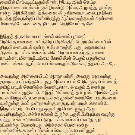
கையில் பிரம்படிபட்டிருக்கிறார். இப்படி இவர் செய்த
திருவிளையாடல்கள் ஒன்றிரண்டு அல்ல; அறுபத்து நான்கு
என்று அறிகிறோம். இத்தனை திருவிளையாடலையும் இவர்
நடத்த இவருக்குப் பின்னிருந்து ஆட்டிவைத்தவள் அன்னை
மீனாக்ஷியே என்பதையுமே நாம் தெரிவோம் தானே.
இந்தத் திருவிளையாடல்கள் எல்லாம் புராணப்
பிரசித்தமானவை. சரித்திரப் பிரசித்திப் பெற்ற அம்மையின்
திருவிளையாடல் ஒன்று சமீப காலத்தி யது. மதுரையை
ஆண்ட நாயக்க மன்னர்களில் பிரபலமானவர் திருமலை
நாயக்கர். மீனாக்ஷியம்மை கோயிலின் பெரும் பகுதியை
மண்டபங்களாலும், கோயில்களாலும் அலங்கரித்தவர் அவரே.
அவருக்கு அன்னையிடம் ஆராத பக்தி. அவரது அவைக்கு
குமரகுருபரர் வந்தபொழுது-அம்மையின் பேரில் ஒரு பிள்ளைத்
தமிழ் பாடிக் கொடுக்க வேண்டினார். அவரும் இசைந்து
பாடல்கள் எழுதினார். அந்தப் பிள்ளைத் தமிழின். அரங்கேற்றம்
நடக் கிறது திருமலை நாயக்கர் முன்னிலையிலே. பாடல்களை
ஒன்றுக்கு மேல் ஒன்றாகக் குமரகுருபரர் பாடிக் கொண்டே
இருக்கிறார். அப்போது ஒரு சிறு பெண் ஐந்து ஆறு
வயதிருக்கும், அர்ச்சகர்கள் இருந்த பகுதியிலிருந்து எழுந்து
வந்து மிக்க உரிமையோடு நாயக்க மன்னர் மடிமீது ஏறி
உட்கார்ந்து கொண்டது. அர்ச்சகர் பெண் என்று
எண்ணிக்கொண் டார்கள் எல்லோரும். பெண்ணும்