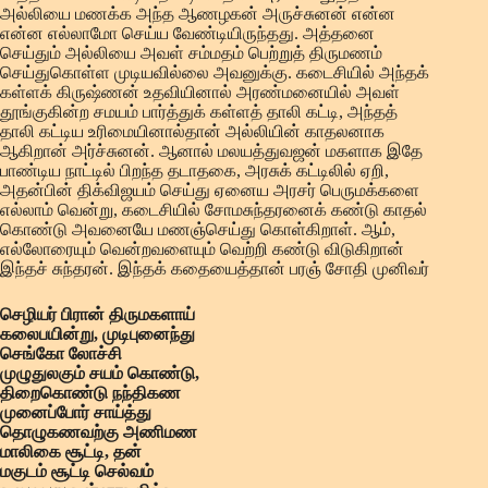
அல்லியை மணக்க அந்த ஆணழகன் அருச்சுனன் என்ன
என்ன எல்லாமோ செய்ய வேண்டியிருந்தது. அத்தனை
செய்தும் அல்லியை அவள் சம்மதம் பெற்றுத் திருமணம்
செய்துகொள்ள முடியவில்லை அவனுக்கு. கடைசியில் அந்தக்
கள்ளக் கிருஷ்ணன் உதவியினால் அரண்மனையில் அவள்
தூங்குகின்ற சமயம் பார்த்துக் கள்ளத் தாலி கட்டி, அந்தத்
தாலி கட்டிய உரிமையினால்தான் அல்லியின் காதலனாக
ஆகிறான் அர்ச்சுனன். ஆனால் மலயத்துவஜன் மகளாக இதே
பாண்டிய நாட்டில் பிறந்த தடாதகை, அரசுக் கட்டிலில் ஏறி,
அதன்பின் திக்விஜயம் செய்து ஏனைய அரசர் பெருமக்களை
எல்லாம் வென்று, கடைசியில் சோமசுந்தரனைக் கண்டு காதல்
கொண்டு அவனையே மணஞ்செய்து கொள்கிறாள். ஆம்,
எல்லோரையும் வென்றவளையும் வெற்றி கண்டு விடுகிறான்
இந்தச் சுந்தரன். இந்தக் கதையைத்தான் பரஞ் சோதி முனிவர்
செழியர் பிரான் திருமகளாய்
கலைபயின்று, முடிபுனைந்து
செங்கோ லோச்சி
முழுதுலகும் சயம் கொண்டு,
திறைகொண்டு நந்திகண
முனைப்போர் சாய்த்து
தொழுகணவற்கு அணிமண
மாலிகை சூட்டி, தன்
மகுடம் சூட்டி செல்வம்