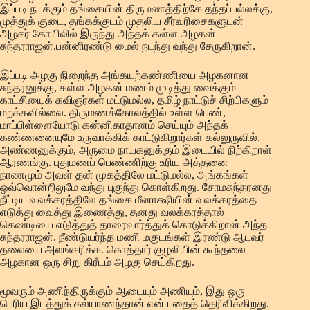
இப்படி நடக்கும் தங்கையின் திருமணத்திற்கே தந்தப்பல்லக்கு,
முத்துக் குடை, தங்கக்குடம் முதலிய சீர்வரிசைகளுடன்
அழகர் கோயிலில் இருந்து அந்தக் கள்ள அழகன்
சுந்தரராஜன்,பன்னிரண்டு மைல் நடந்து வந்து சேருகிறான்.
இப்படி அழகு நிறைந்த அங்கயற்கண்ணியை அழகனான
சுந்தரனுக்கு, கள்ள அழகன் மணம் முடித்து வைக்கும்
காட்சியைக் கவிஞர்கள் மட்டுமல்ல, தமிழ் நாட்டுச் சிற்பிகளும்
மறக்கவில்லை. திருமணக்கோலத்தில் உள்ள பெண்,
மாப்பிள்ளையோடு கன்னிகாதானம் செய்யும் அந்தக்
கண்ணனையுமே உருவாக்கிக் காட்டுகிறார்கள் கல்லுருவில்.
அண்ணனுக்கும், அருமை நாயகனுக்கும் இடையில் நிற்கிறாள்
ஆரணங்கு. புதுமணப் பெண்ணிற்கு உரிய அத்தனை
நாணமும் அவள் தன் முகத்திலே மட்டுமல்ல, அங்கங்கள்
ஒவ்வொன்றிலுமே வந்து புகுந்து கொள்கிறது. சோமசுந்தரனது
நீட்டிய வலக்கரத்திலே தங்கை மீனாக்ஷியின் வலக்கரத்தை
எடுத்து வைத்து இணைத்து, தனது வலக்கரத்தால்
கெண்டியை எடுத்துத் தாரைவார்த்துக் கொடுக்கிறான் அந்த
சுந்தரராஜன். நீண்டுயர்ந்த மணி மகுடங்கள் இரண்டு ஆடவர்
தலையை அலங்கரிக்க. கொத்தார் குழலியின் கூந்தலை
அழகான ஒரு சிறு கிரீடம் அழகு செய்கிறது.
மூவரும் அணிந்திருக்கும் ஆடையும் அணியும், இது ஒரு
பெரிய இடத்துக் கல்யாணந்தான் என் பதைத் தெரிவிக்கிறது.