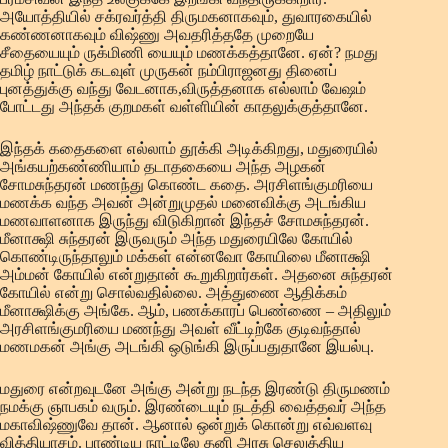
அயோத்தியில் சக்ரவர்த்தி திருமகனாகவும், துவாரகையில்
கண்ணனாகவும் விஷ்ணு அவதரித்ததே முறையே
சீதையையும் ருக்மிணி யையும் மணக்கத்தானே. ஏன்? நமது
தமிழ் நாட்டுக் கடவுள் முருகன் நம்பிராஜனது தினைப்
புனத்துக்கு வந்து வேடனாக,விருத்தனாக எல்லாம் வேஷம்
போட்டது அந்தக் குறமகள் வள்ளியின் காதலுக்குத்தானே.
இந்தக் கதைகளை எல்லாம் தூக்கி அடிக்கிறது, மதுரையில்
அங்கயற்கண்ணியாம் தடாதகையை அந்த அழகன்
சோமசுந்தரன் மணந்து கொண்ட கதை. அரசிளங்குமரியை
மணக்க வந்த அவன் அன்றுமுதல் மனைவிக்கு அடங்கிய
மணவாளனாக இருந்து விடுகிறான் இந்தச் சோமசுந்தரன்.
மீனாக்ஷி சுந்தரன் இருவரும் அந்த மதுரையிலே கோயில்
கொண்டிருந்தாலும் மக்கள் என்னவோ கோயிலை மீனாக்ஷி
அம்மன் கோயில் என்றுதான் கூறுகிறார்கள். அதனை சுந்தரன்
கோயில் என்று சொல்வதில்லை. அத்துணை ஆதிக்கம்
மீனாக்ஷிக்கு அங்கே. ஆம், பணக்காரப் பெண்ணை – அதிலும்
அரசிளங்குமரியை மணந்து அவள் வீட்டிற்கே குடிவந்தால்
மணமகன் அங்கு அடங்கி ஒடுங்கி இருப்பதுதானே இயல்பு.
மதுரை என்றவுடனே அங்கு அன்று நடந்த இரண்டு திருமணம்
நமக்கு ஞாபகம் வரும். இரண்டையும் நடத்தி வைத்தவர் அந்த
மகாவிஷ்ணுவே தான். ஆனால் ஒன்றுக் கொன்று எவ்வளவு
வித்தியாசம். பாண்டிய நாட்டிலே தனி அரசு செலுத்திய