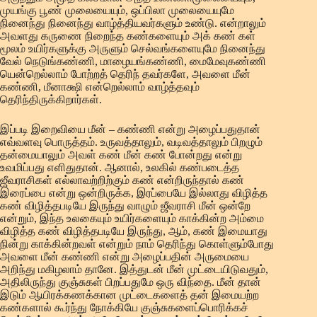
முயங்கு பூண் முலையையும், ஒப்பிலா முலையையுமே
நினைந்து நினைந்து வாழ்த்தியவர்களும் உண்டு. என்றாலும்
அவளது கருணை நிறைந்த கண்களையும் அக் கண் கள்
மூலம் உயிர்களுக்கு அருளும் செல்வங்களையுமே நினைந்து
வேல் நெடுங்கண்ணி, மாழையங்கண்ணி, மைமேவுகண்ணி
யென்றெல்லாம் போற்றத் தெரிந் தவர்களே, அவளை மீன்
கண்ணி, மீனாக்ஷி என்றெல்லாம் வாழ்த்தவும்
தெரிந்திருக்கிறார்கள்.
இப்படி இறைவியை மீன் – கண்ணி என்று அழைப்பதுதான்
எவ்வளவு பொருத்தம். உருவத்தாலும், வடிவத்தாலும் பிறழும்
தன்மையாலும் அவள் கண் மீன் கண் போன்றது என்று
உவமிப்பது எளிதுதான். ஆனால், உலகில் கண்படைத்த
ஜீவராசிகள் எல்லாவற்றிற்கும் கண் என்றிருந்தால் கண்
இரைப்பை என்று ஒன்றிருக்க, இரப்பையே இல்லாது விழித்த
கண் விழித்தபடியே இருந்து வாழும் ஜீவராசி மீன் ஒன்றே
என்றும், இந்த உலகையும் உயிர்களையும் காக்கின்ற அம்மை
விழித்த கண் விழித்தபடியே இருந்து, ஆம், கண் இமையாது
நின்று காக்கின்றவள் என்றும் நாம் தெரிந்து கொள்ளும்போது
அவளை மீன் கண்ணி என்று அழைப்பதின் அருமையை
அறிந்து மகிழலாம் தானே. இத்துடன் மீன் முட்டையிடுவதும்,
அதிலிருந்து குஞ்சுகள் பிறப்பதுமே ஒரு விந்தை. மீன் தான்
இடும் ஆயிரக்கணக்கான முட்டைகளைத் தன் இமையற்ற
கண்களால் கூர்ந்து நோக்கியே குஞ்சுகளைப்பொரிக்கச்