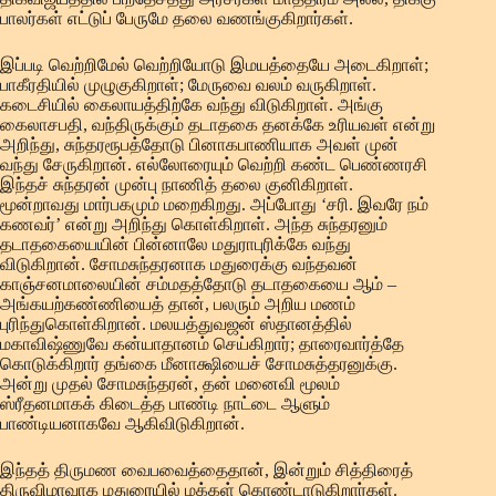
பாலர்கள் எட்டுப் பேருமே தலை வணங்குகிறார்கள்.
இப்படி வெற்றிமேல் வெற்றியோடு இமயத்தையே அடைகிறாள்;
பாகீரதியில் முழுகுகிறாள்; மேருவை வலம் வருகிறாள்.
கடைசியில் கைலாயத்திற்கே வந்து விடுகிறாள். அங்கு
கைலாசபதி, வந்திருக்கும் தடாதகை தனக்கே உரியவள் என்று
அறிந்து, சுந்தரரூபத்தோடு பினாகபாணியாக அவள் முன்
வந்து சேருகிறான். எல்லோரையும் வெற்றி கண்ட பெண்ணரசி
இந்தச் சுந்தரன் முன்பு நாணித் தலை குனிகிறாள்.
மூன்றாவது மார்பகமும் மறைகிறது. அப்போது ‘சரி. இவரே நம்
கணவர்’ என்று அறிந்து கொள்கிறாள். அந்த சுந்தரனும்
தடாதகையையின் பின்னாலே மதுராபுரிக்கே வந்து
விடுகிறான். சோமசுந்தரனாக மதுரைக்கு வந்தவன்
காஞ்சனமாலையின் சம்மதத்தோடு தடாதகையை ஆம் –
அங்கயற்கண்ணியைத் தான், பலரும் அறிய மணம்
புரிந்துகொள்கிறான். மலயத்துவஜன் ஸ்தானத்தில்
மகாவிஷ்ணுவே கன்யாதானம் செய்கிறார்; தாரைவார்த்தே
கொடுக்கிறார் தங்கை மீனாக்ஷியைச் சோமசுத்தரனுக்கு.
அன்று முதல் சோமசுந்தரன், தன் மனைவி மூலம்
ஸ்ரீதனமாகக் கிடைத்த பாண்டி நாட்டை ஆளும்
பாண்டியனாகவே ஆகிவிடுகிறான்.
இந்தத் திருமண வைபவைத்தைதான், இன்றும் சித்திரைத்
திருவிழாவாக மதுரையில் மக்கள் கொண்டாடுகிறார்கள்.