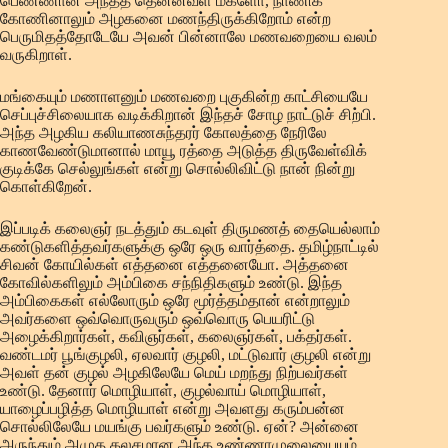
பெண்ணான அந்தத் தென்னவள் மகளோ, நாணிக்
கோணினாலும் அழகனை மணந்திருக்கிறோம் என்ற
பெருமிதத்தோடேயே அவன் பின்னாலே மணவறையை வலம்
வருகிறாள்.
மங்கையும் மணாளனும் மணவறை புகுகின்ற காட்சியையே
செப்புச்சிலையாக வடிக்கிறான் இந்தச் சோழ நாட்டுச் சிற்பி.
அந்த அழகிய கலியாணசுந்தரர் கோலத்தை நேரிலே
காணவேண்டுமானால் மாயூ ரத்தை அடுத்த திருவேள்விக்
குடிக்கே செல்லுங்கள் என்று சொல்லிவிட்டு நான் நின்று
கொள்கிறேன்.
இப்படிக் கலைஞர் நடத்தும் கடவுள் திருமணத் தையெல்லாம்
கண்டுகளித்தவர்களுக்கு ஒரே ஒரு வார்த்தை. தமிழ்நாட்டில்
சிவன் கோயில்கள் எத்தனை எத்தனையோ. அத்தனை
கோவில்களிலும் அம்பிகை சந்நிதிகளும் உண்டு. இந்த
அம்பிகைகள் எல்லோரும் ஒரே மூர்த்தம்தான் என்றாலும்
அவர்களை ஒவ்வொருவரும் ஒவ்வொரு பெயரிட்டு
அழைக்கிறார்கள், கவிஞர்கள், கலைஞர்கள், பக்தர்கள்.
வண்டமர் பூங்குழலி, ஏலவார் குழலி, மட்டுவார் குழலி என்று
அவள் தன் குழல் அழகிலேயே மெய் மறந்து நிற்பவர்கள்
உண்டு. தேனார் மொழியாள், குழல்வாய் மொழியாள்,
யாழைப்பழித்த மொழியாள் என்று அவளது கரும்பன்ன
சொல்லிலேயே மயங்கு பவர்களும் உண்டு. ஏன்? அன்னை
அருந்தும் அமுத கலசமான அந்த உண்ணாமுலையையும்,