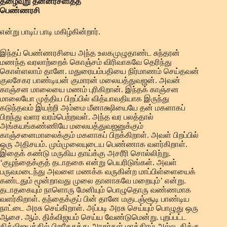
தழைவுறு தன்னரசளித்த
பெண்ணரசி
என்று பாடிப் பாடி மகிழ்கின்றார்.
இந்தப் பெண்ணரசியை அந்த உலகமுழுதாண்ட சுந்தரன்
மணந்த வரலாற்றைக் கொஞ்சம் விரிவாகவே தெரிந்து
கொள்ளலாம் தானே. மதுரையம்பதியை நிர்மாணம் செய்தவன்
குலசேகர பாண்டியன் குமாரன் மலையத்துவஜன். அவன்
காஞ்சன மாலையை மணம் புரிகிறான். இந்தக் காஞ்சன
மாலையோ முத்திய பிறப்பில் வித்யாவதியாக இருந்து
கடுந்தவம் இயற்றி அம்மை மீனாக்ஷியையே தன் மகளாகப்
பிறந்து வளர வரம்பெற்றவள். அந்த வர பலத்தால்
அங்கயங்கண்ணியே மலையத்துவஜனுக்கும்
காஞ்சனைமாலைக்கும் மகளாகப் பிறக்கிறாள். அவள் பிறப்பில்
ஒரு அதிசயம். மும்முலையுடைய பெண்ணாக வளர்கிறாள்.
இதைக் கண்டு மருகிய தாய்க்கு அசரீரி சொல்லிற்று.
‘குழந்தைக்குத் தடாதகை என்று பெயரிடுங்கள். அவள்
பருவமடைந்து அவளை மணக்க வருகின்ற மாப்பிள்ளையைக்
கண்டதும் மூன்றாவது முலை தானாகவே மறையும்’ என்று.
தடாதகையும் நாளொரு மேனியும் பொழுதொரு வண்ணமாக
வளர்கிறாள். தந்தைக்குப் பின் தானே மகுடஞ்சூடி பாண்டிய
நாட்டை அரசு செய்கிறாள். அப்படி அரசு செய்யும் பொழுது ஒரு
ஆசை. ஆம். திக்விஜயம் செய்ய வேண்டுமென்று. புறப்பட்ட
திக்விஜயத்தில் பிறதேசத்து அரசர்கள் மாத்திரம் அல்ல, திக்கு