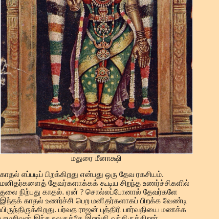
மதுரை மீனாக்ஷி
காதல் எப்படிப் பிறக்கிறது என்பது ஒரு தேவ ரகசியம்.
மனிதர்களைத் தேவர்களாக்கக் கூடிய சிறந்த உணர்ச்சிகளில்
தலை நிற்பது காதல். ஏன் ? சொல்லப்போனால் தேவர்களே
இந்தக் காதல் உணர்ச்சி பெற மனிதர்களாகப் பிறக்க வேண்டி
யிருந்திருக்கிறது. பர்வத ராஜன் புத்திரி பார்வதியை மணக்க
பரமசிவன் இந்த உலகுக்கே இறங்கி வந்திருக்கிறார்.