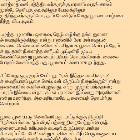
மனத்தை வசப்படுத்தியவர்களுக்கு மரணம் வருங் காலம்
முன்பே தெரியும். தவத்திலும் யோகத்திலும்
முதிர்ந்தவர்களுக்கோ, தாம் வேண்டும் போது பூவுலக வாழ்வை
நீத்து விடமுடியும்,
பழுத்த பழமாகிய ஒளவை, நெடு வழிக்கு நல்ல துணை
அமைந்திருக்கிறது என்று எண்ணிச் சேர மன்னருடன்
கைலை செல்ல எண்ணினாள். விநாயக பூசை செய்யும் நேரம்
அது. தான் நினைத்த காரியம் முட்டின்றி முடிய
வேண்டுமென்று பூசையைப் புரியத் தொடங்கினாள். கைலை
போகும் வேகம் உந்தியது; பூசையும் வேகமாக நடந்தது.
அப்போது ஒரு குரல் கேட்டது; “ஏன் இத்தனை விரைவு?
அமைதியாகப் பூசை செய். உன் விருப்பம் நிறைவேறும்” என்று
ஔவையின் காதில் விழுந்தது. சுற்று முற்றும் பார்த்தாள்;
யாரும் இல்லை. விநாயகப் பெருமானே இவ்வாறு அருளினான்
என்று உணர்ந்து, அமைதியாகவே பூசையைத் தொடர்ந்து
செய்தாள்.
பூசை முறைப்படி நிறைவேறியது. பாட்டிக்குத் திருப்தி
பிறக்கவில்லை. ‘நம் விருப்பத்தை நிறைவேற்றும் பெருந்
துணையாகக் கரிமுகக் கடவுள் இருப்பதை மறந்து
அவசரப்பட்டோமே!’ என்று உருகினாள். அப் பெருமானுடைய
திருவருளால் தனக்கு வாழ்வில் கிடைத்த