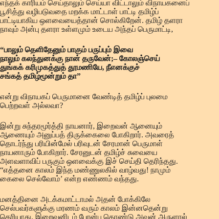
எந்தக் காரியம் செய்தாலும் செய்யா விட்டாலும் விநாயகனைப்
பூசித்து வழிபடுவதை மறக்க மாட்டாள் பாட்டி தமிழ்ப்
பாட்டியாகிய ஒளவையைத்தான் சொல்கிறேன். தமிழ் தளரா
நாவும் அன்பு தளரா உள்ளமும் உடைய அந்தப் பெருமாட்டி,
“பாலும் தெளிதேனும் பாகும் பருப்பும் இவை
நாலும் கலந்துனக்கு நான் தருவேன்;– கோலஞ்செய்
துங்கக் கரிமுகத்துத் தூமணியே, நீஎனக்குச்
சங்கத் தமிழ்மூன்றும் தா”
என்று விநாயகப் பெருமானை வேண்டித் தமிழ்ப் புலமை
பெற்றவள் அல்லவா?
இன்று சுந்தரமூர்த்தி நாயனார், இறைவன் ஆனையும்
ஆணையும் அனுப்பத் திருக்கைலை போகிறார். அவரைத்
தொடர்ந்து பரியின்மேல் பரிவுடன் சேரமான் பெருமாள்
நாயனாரும் போகிறார். சேரனுடன் தமிழ்ச் சுவையை
அளவளாவிப் பருகும் ஒளவைக்கு இச் செய்தி தெரிந்தது.
“எத்தனை காலம் இந்த மண்ணுலகில் வாழ்வது! நாமும்
கைலை செல்வோம்’ என்ற எண்ணம் வந்தது.
மனத்தினை அடக்கமாட்டாமல் அதன் போக்கிலே
செல்பவர்களுக்கு மரணம் வரும் காலம் இன்னதென்று
தெரியாது. இறைவனிடம் பேரன்பு கொண்டு அவன் அருளால்