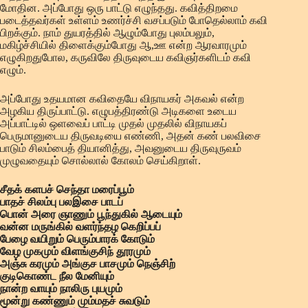
மோதின. அப்போது ஒரு பாட்டு எழுந்தது. கவித்திறமை
படைத்தவர்கள் உள்ளம் உணர்ச்சி வசப்படும் போதெல்லாம் கவி
பிறக்கும். நாம் துயரத்தில் ஆழும்போது புலம்பலும்,
மகிழ்ச்சியில் திளைக்கும்போது ஆ,ஊ என்ற ஆரவாரமும்
எழுகிறதுபோல, கருவிலே திருவுடைய கவிஞர்களிடம் கவி
எழும்.
அப்போது உதயமான கவிதையே விநாயகர் அகவல் என்ற
அழகிய திருப்பாட்டு. எழுபத்திரண்டு அடிகளை உடைய
அப்பாட்டில் ஒளவைப் பாட்டி முதல் முதலில் விநாயகப்
பெருமானுடைய திருவடியை எண்ணி, அதன் கண் பலவிசை
பாடும் சிலம்பைத் தியானித்து, அவனுடைய திருவுருவம்
முழுவதையும் சொல்லால் கோலம் செய்கிறாள்.
சீதக் களபச் செந்தா மரைப்பூம்
பாதச் சிலம்பு பலஇசை பாடப்
பொன் அரை ஞாணும் பூந்துகில் ஆடையும்
வன்ன மருங்கில் வளர்ந்தழ கெறிப்பப்
பேழை வயிறும் பெரும்பாரக் கோடும்
வேழ முகமும் விளங்குசிந் தூரமும்
அஞ்சு கரமும் அங்குச பாசமும் நெஞ்சிற்
குடிகொண்ட நீல மேனியும்
நான்ற வாயும் நாலிரு புயமும்
மூன்று கண்ணும் மும்மதச் சுவடும்