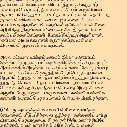
நலங்களையெல்லாம் எண்ணிப் பார்த்தாள். அருந்தமிழ்ப்
புலமையும் பெரும் புகழ் நிலைமையும் அவன் வழங்கினான்.
குருவடிவாகி வந்து உவட்டா உபதேசம் புகட்டினான். தெவிட்டாத
ஞானத் தெளிவைக் காட்டினான். ஐம்புலனை அடக்கும்
உபாயத்தை அருளினான். கருவிகள் ஒடுங்கும் கருத்தினை
அறிவித்து, இருவினை தம்மை அறுத்து இருள் கடிந்தான்.
தவம் பலிக்கச் செய்தான். யோகம் நிறைவுற அருளினான்.
‘என்னை அறிவித்து எனக் கருள் செய்து, முன்னை
வினையின் முதலைக் களைந்தான்.’
அவை மட்டுமா? வாக்கும் மனமும் இல்லா மனோலயம்
தேக்கிய அவளுடைய சிந்தை தெளிவித்தான். அருள் தரும்
ஆனந்தத்தில் அழுத்தினான். அல்லல் களைந்தே அருள் வழி
காட்டினான். அஞ்சு அக்கரத்தின் அரும்பொருள் தன்னை
நெஞ்சில் நிறுத்தினான். இவ்வாறெல்லாம் தத்துவ நிலையைத்
தந்து ஆட்கொண்ட விநாயகப் பிரானை மறக்கலாமா? புலமை
பெறுவது எளிது; அருள் இன்பம் பெறுவது அரிது. அதனை
அருளிய பெருமானுடைய கருணையை எண்ணி எண்ணிக்
கண்ணீர் ஆறாகப் பெருகப் புளகம் போர்ப்ப அமர்ந்திருந்தாள்.
இப்போது அவளுக்குக் கைலையின் நினைவு மறந்தது.
சேரமானைப் பற்றிய சிந்தனை ஒழிந்தது. தன்னையே மறந்து
விநாயகப் பெருமானுடைய திருவருள் இன்ப உணர்ச்சியிலே
மிதந்தாள். அவள் உள்ளத்தில் அந்த இன்ப அலைகள்