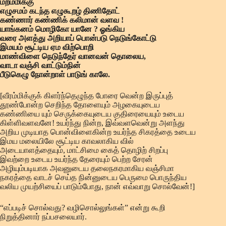
மறம்மிக்கு
எழுசமம் கடந்த எழுகூறழ் திணிதோட்
கண்ணார் கண்ணிக் கலிமான் வளவ !
யாங்கனம் மொழிகோ யானே ? ஓங்கிய
வரை அளத்து அறியாப் பொன்படு நெடுங்கோட்டு
இமயம் சூட்டிய ஏம விற்பொறி
மாண்விளை நெடுந்தேர் வானவன் தொலைய,
வாடா வஞ்சி வாட்டும்நின்
பீடுகெழு நோன்றாள் பாடுங் காலே.
[வீரம்மிக்குக் கிளர்ந்தெழுந்த போரை வென்ற இருப்புத்
தூண்போன்ற செறிந்த தோளையும் அழகையுடைய
கண்ணியை யும் செருக்கையுடைய குதிரையையும் உடைய
கிள்ளிவளவனே! உயர்ந்து நின்ற, இவ்வளவென்று அளந்து
அறிய முடியாத பொன்விளைகின்ற உயர்ந்த சிகரத்தை உடைய
இமய மலையிலே சூட்டிய காவலாகிய வில்
அடையாளத்தையும், மாட்சிமை கைத் தொழிற் சிறப்பு
இவற்றை உடைய உயர்ந்த தேரையும் பெற்ற சேரன்
அழியும்படியாக அவனுடைய தலைநகரமாகிய வஞ்சிமா
நகரத்தை வாடச் செய்த நின்னுடைய பெருமை பொருந்திய
வலிய முயற்சியைப் பாடும்போது, நான் எவ்வாறு சொல்வேன்!]
“எப்படிச் சொல்வது? வழிசொல்லுங்கள்” என்று கூறி
நிறுத்தினார் நப்பசலையார்.