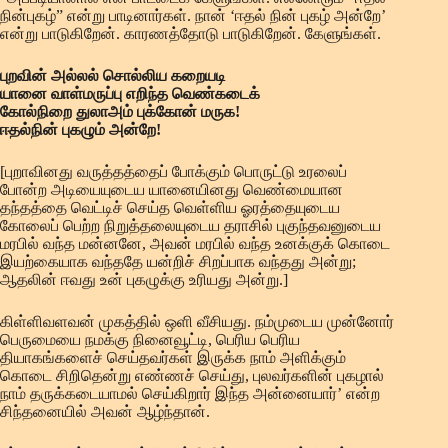
நின்புகழ்” என்று பாடினார்கள். நான் ‘ஈதல் நின் புகழ் அன்றே’
என்று பாடுகிறேன். காரணத்தோடு பாடுகிறேன். கேளுங்கள்.
புறவின் அல்லல் சொல்லிய கறையடி
யானை வாள்மருப்பு எறிந்த வெண்கடைக்
கோல்நிறை துலாஅம் புக்கோன் மருக!
ஈதல்நின் புகழும் அன்றே!
[புறாவினது வருத்தத்தைப் போக்கும் பொருட்டு உரலைப்
போன்ற அடியையுடைய யானையினது வெண்மையான
தந்தத்தை வெட்டிச் செய்த வெள்ளிய ஓரத்தையுடைய
கோலைப் பெற்ற நிறுத்தலையுடைய தராசில் புகுந்தவனுடைய
மரபில் வந்த மன்னனே, அவன் மரபில் வந்த உனக்குக் கொடை
இயற்கையாக வந்ததே யன்றிச் சிறப்பாக வந்தது அன்று;
ஆதலின் ஈவது உன் புகழுக்கு உரியது அன்று.]
கிள்ளிவளவன் முகத்தில் ஒளி வீசியது. நம்முடைய முன்னோர்
பெருமையை நமக்கு நினைவூட்டி, பெரிய பெரிய
தியாகங்களைச் செய்தவர்கள் இருக்க நாம் அளிக்கும்
கொடை சிறிதென்று எண்ணச் செய்து, புலவர்களின் புகழால்
நாம் தருக்கடையாமல் செய்கிறார் இந்த அன்னையார்’ என்ற
சிந்தனையில் அவன் ஆழ்ந்தான்.