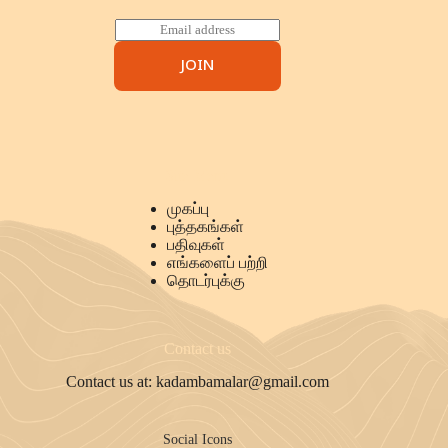
E
m
a
JOIN
i
l
*
Site Menu
முகப்பு
புத்தகங்கள்
பதிவுகள்
எங்களைப் பற்றி
தொடர்புக்கு
Contact us
Contact us at: kadambamalar@gmail.com
Social Icons