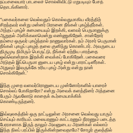
நப்பசலையார் பாடலைச் சொல்லிவிட்டு மறுபடியும் பேசத்
தொடங்கினார்.
“பகைவர்களை வெல்வதும் கொல்வதுமாகிய வீரத்திற்
சிறந்தவர் என்று மன்னர் பிரானை நீங்கள் புகழ்ந்தீர்கள்.
அந்தப் புகழ்ச் சுமையையும் இறக்கி, வளவர் பெருமானுக்கு
ஆறுதல் அளிக்கலாமென்று எண்ணுகிறேன். சான்றோர்
தம்மை ஒருவர் புகழ்ந்தால் நாணுவார்கள். நம் அரசர் பெருமான்
நீங்கள் புகழப் புகழத் தலை குனிந்து கொண்டார். அவருடைய
திருமுடி நிமிரும் பொருட்டு, நீங்கள் ஏற்றிய பாரத்தை
ஒவ்வொன்றாக இறக்கி வைக்கப் போகிறேன். பகைவரை
அடுதல் இப்பெருமா னுடைய புகழ் என்று பாராட்டினீர்கள்.
அதுவும் இவருக்கே உரிய புகழ் அன்று என்று நான்
சொல்கிறேன்.’
இந்த முறை வளவர்பிரானுடைய முன்னோர்களில் யாரைச்
சொல்லப் போகிறாரோ? என்று அவைக் களத்தினர் அத்தனை
பேரும் ஆவலோடு காதைக் கூர்மையாக்கிக்
கொண்டிருந்தனர்.
இவ்வுலகத்தில் ஒரு நாட்டிலுள்ள அரசனை வெல்வது யாரும்
செய்யும் காரியம். மலையரணும் காட்டரணும் நீரரணும் படைத்த
பேரரசனாக இருந் தாலும் அவனுடைய அரண்கள் எல்லாம்
இந்த நிலப் பரப்பில் இருக்கின்றவைதாமே? சோழர் குலத்தில்