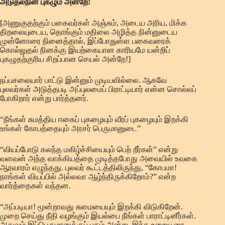
அடுதல்நின் புகழும் அன்றே!
[அணுகுதற்கும் பகைவர்கள் அஞ்சும், அடைய அரிய, மிக்க
திறலையுடைய, தொங்கும் மதிலை அழித்த நின்னுடைய
முன்னோரை நினைத்தால், இப்போதுள்ள பகைவரைக்
கொல்லுதல் நினக்கு இயற்கையான காரியமே யன்றிப்
புகழுதற்குரிய சிறப்பான செயல் அன்றே!]
நப்பசலையார் பாட்டு இன்னும் முடியவில்லை. ஆகவே
புலவர்கள் அடுத்தபடி அப்புலமைப் பிராட்டியார் என்ன சொல்லப்
போகிறார் என்று பார்த்தனர்.
“நீங்கள் சுமத்திய ஈகைப் புகழையும் வீரப் புகழையும் இறக்கி
உங்கள் கோபத்தையும் அரசர் பெருமானுடை”
“வியப்போடு கலந்த மகிழ்ச்சியையும் பெற் றீர்கள்” என்று
வளவன் அந்த வாக்கியத்தை முடித்தபோது அவையில் உவகை
ஆரவாரம் எழுந்தது. புலவர் கூட்டத்திலிருந்து, “கோபமா!
நாங்கள் வியப்பில் அல்லவா ஆழ்ந்திருக்கிறோம்?” என்ற
வார்த்தைகள் வந்தன.
“அப்படியா! மூன்றாவது சுமையையும் இறக்கி விடுகிறேன்.
முறை செய்து நீதி வழங்கும் இயல்பை நீங்கள் பாராட்டினீர்கள்.
அதுவும் இப்பெருமானுக்குப் புகழ் அன்று. இந்த உறையூரை