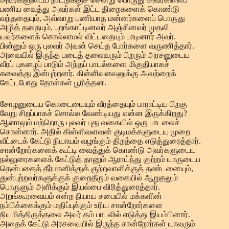
பணிய வைத்து அவர்கள் இட்ட திறைகளைக் கொண்டு
வந்ததையும், அவ்வாறு பணியாத மன்னர்களைப் பொருது
அழித் ததையும், புறங்காட்டினவர் அஞ்சினவர் முதலி
யவர்களைக் கொல்லாமல் விட்டதையும் பாடினார் அவர்.
பின்னும் ஒரு புலவர் அவன் செய்த போர்களை வருணித்தார்.
அவையில் இருந்த படைத் தலைவரும் பிறரும் அரசனுடைய
வீரப் புகழைப் பாடும் அந்தப் பாடல்களை மிகுதியாகச்
சுவைத்து இன்புற்றனர். கிள்ளிவளவனுக்கு அவற்றைக்
கேட்டபோது தோள்கள் பூரித்தன.
சோழனுடைய கொடையையும் வீரத்தையும் பாராட்டிய பிறகு
வேறு சிறப்பாகச் சொல்ல வேண்டியது என்ன இருக்கிறது?
ஆனாலும் மற்றொரு புலவர் புது வகையில் ஒரு பாடலைச்
சொன்னார். அதில் கிள்ளிவளவன் குடிமக்களுடைய முறை
வீட்டைக் கேட்டு நியாயம் வழங்கும் திறத்தை எடுத்துரைத்தார்.
சான்றோர்களைக் கூட்டி வைத்துக் கொண்டு அவர்களுடைய
நல்லுரைகளைக் கேட்டுத் தானும் ஆராய்ந்து குற்றம் யாருடைய
தென்பதைத் தீர்மானித்துக் குற்றவாளிக்குத் தண்டனையும்,
துன்புற்றவர்களுக்குக் குறைதீரும் வகையில் ஆறுதலும்
பொருளும் அளிக்கும் இயல்பை விரித்துரைத்தார்.
அறங்கூரவையம் என்ற நியாய சபையில் மக்களின்
நம்பிக்கைக்கும் மதிப்புக்கும் உரிய சான்றோர்களை
நியமித்திருத்தலை அவர் தம் பாடலில் எடுத்து இயம்பினார்.
அதைக் கேட்டு அரசவையில் இருந்த சான்றோர்கள் யாவரும்