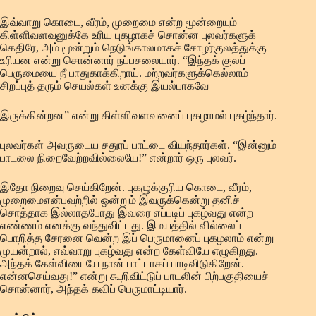
இவ்வாறு கொடை, வீரம், முறைமை என்ற மூன்றையும்
கிள்ளிவளவனுக்கே உரிய புகழாகச் சொன்ன புலவர்களுக்
கெதிரே, அம் மூன்றும் நெடுங்காலமாகச் சோழர்குலத்துக்கு
உரியன என்று சொன்னார் நப்பசலையார். “இந்தக் குலப்
பெருமையை நீ பாதுகாக்கிறாய். மற்றவர்களுக்கெல்லாம்
சிறப்புத் தரும் செயல்கள் உனக்கு இயல்பாகவே
இருக்கின்றன” என்று கிள்ளிவளவனைப் புகழாமல் புகழ்ந்தார்.
புலவர்கள் அவருடைய சதுரப் பாட்டை வியந்தார்கள். “இன்னும்
பாடலை நிறைவேற்றவில்லையே!” என்றார் ஒரு புலவர்.
இதோ நிறைவு செய்கிறேன். புகழுக்குரிய கொடை, வீரம்,
முறைமைஎன்பவற்றில் ஒன்றும் இவருக்கென்று தனிச்
சொத்தாக இல்லாதபோது இவரை எப்படிப் புகழ்வது என்ற
எண்ணம் எனக்கு வந்துவிட்டது. இமயத்தில் வில்லைப்
பொறித்த சேரனை வென்ற இப் பெருமானைப் புகழலாம் என்று
முயன்றால், எவ்வாறு புகழ்வது என்ற கேள்வியே எழுகிறது.
அந்தக் கேள்வியையே நான் பாட்டாகப் பாடிவிடுகிறேன்.
என்னசெய்வது!” என்று கூறிவிட்டுப் பாடலின் பிற்பகுதியைச்
சொன்னார், அந்தக் கவிப் பெருமாட்டியார்.