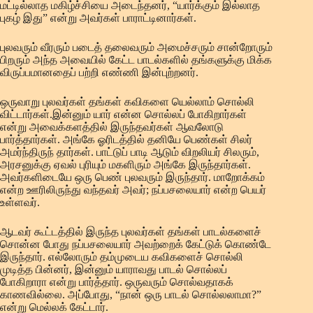
மட்டில்லாத மகிழ்ச்சியை அடைந்தனர், “யார்க்கும் இல்லாத
புகழ் இது” என்று அவர்கள் பாராட்டினார்கள்.
புலவரும் வீரரும் படைத் தலைவரும் அமைச்சரும் சான்றோரும்
பிறரும் அந்த அவையில் கேட்ட பாடல்களில் தங்களுக்கு மிக்க
விருப்பமானதைப் பற்றி எண்ணி இன்புற்றனர்.
ஒருவாறு புலவர்கள் தங்கள் கவிகளை யெல்லாம் சொல்லி
விட்டார்கள்.இன்னும் யார் என்ன சொல்லப் போகிறார்கள்
என்று அவைக்களத்தில் இருந்தவர்கள் ஆவலோடு
பார்த்தார்கள். அங்கே ஓரிடத்தில் தனியே பெண்கள் சிலர்
அமர்ந்திருந் தார்கள். பாட்டுப் பாடி ஆடும் விறலியர் சிலரும்,
அரசனுக்கு ஏவல் புரியும் மகளிரும் அங்கே இருந்தார்கள்.
அவர்களிடையே ஒரு பெண் புலவரும் இருந்தார். மாறோக்கம்
என்ற ஊரிலிருந்து வந்தவர் அவர்; நப்பசலையார் என்ற பெயர்
உள்ளவர்.
ஆடவர் கூட்டத்தில் இருந்த புலவர்கள் தங்கள் பாடல்களைச்
சொன்ன போது நப்பசலையார் அவற்றைக் கேட்டுக் கொண்டே
இருந்தார். எல்லோரும் தம்முடைய கவிகளைச் சொல்லி
முடித்த பின்னர், இன்னும் யாராவது பாடல் சொல்லப்
போகிறாரா என்று பார்த்தார். ஒருவரும் சொல்வதாகக்
காணவில்லை. அப்போது, “நான் ஒரு பாடல் சொல்லலாமா?”
என்று மெல்லக் கேட்டார்.