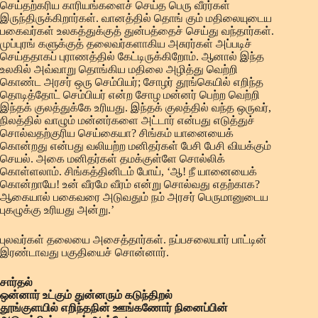
செய்தற்கரிய காரியங்களைச் செய்த பெரு வீரர்கள்
இருந்திருக்கிறார்கள். வானத்தில் தொங் கும் மதிலையுடைய
பகைவர்கள் உலகத்துக்குத் துன்பத்தைச் செய்து வந்தார்கள்.
முப்புரங் களுக்குத் தலைவர்களாகிய அசுரர்கள் அப்படிச்
செய்ததாகப் புராணத்தில் கேட்டிருக்கிறோம். ஆனால் இந்த
உலகில் அவ்வாறு தொங்கிய மதிலை அழித்து வெற்றி
கொண்ட அரசர் ஒரு செம்பியர்; சோழர் தூங்கெயில் எறிந்த
தொடித்தோட் செம்பியர் என்ற சோழ மன்னர் பெற்ற வெற்றி
இந்தக் குலத்துக்கே உரியது. இந்தக் குலத்தில் வந்த ஒருவர்,
நிலத்தில் வாழும் மன்னர்களை அட்டார் என்பது எடுத்துச்
சொல்வதற்குரிய செய்கையா? சிங்கம் யானையைக்
கொன்றது என்பது வலியற்ற மனிதர்கள் பேசி பேசி வியக்கும்
செயல். அகை மனிதர்கள் தமக்குள்ளே சொல்லிக்
கொள்ளலாம். சிங்கத்தினிடம் போய், ‘ஆ! நீ யானையைக்
கொன்றாயே! உன் வீரமே வீரம் என்று சொல்வது எதற்காக?
ஆகையால் பகைவரை அடுவதும் நம் அரசர் பெருமானுடைய
புகழுக்கு உரியது அன்று.’
புலவர்கள் தலையை அசைத்தார்கள். நப்பசலையார் பாட்டின்
இரண்டாவது பகுதியைச் சொன்னார்.
சார்தல்
ஒன்னார் உட்கும் துன்னரும் கடுந்திறல்
தூங்குளயில் எறிந்தநின் ஊங்கணோர் நினைப்பின்