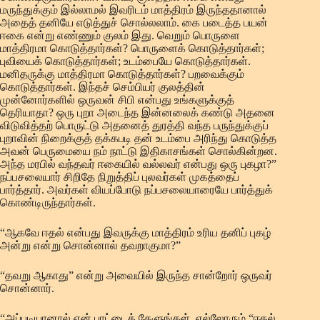
மருந்துக்கும் இல்லாமல் இவரிடம் மாத்திரம் இருந்ததானால்
அதைத் தனியே எடுத்துச் சொல்லலாம். கை படைத்த பயன்
ஈகை என்று எண்ணும் குலம் இது. வெறும் பொருளை
மாத்திரமா கொடுத்தார்கள்? பொருளைக் கொடுத்தார்கள்;
புவியைக் கொடுத்தார்கள்; உடம்பையே கொடுத்தார்கள்.
மனிதருக்கு மாத்திரமா கொடுத்தார்கள்? பறவைக்கும்
கொடுத்தார்கள். இந்தச் செம்பியர் குலத்தின்
முன்னோர்களில் ஒருவன் சிபி என்பது உங்களுக்குத்
தெரியாதா? ஒரு புறா அடைந்த இன்னலைக் கண்டு அதனை
விடுவித்தற் பொருட்டு அதனைத் துரத்தி வந்த பருந்துக்குப்
புறாவின் நிறைக்குத் தக்கபடி தன் உடம்பை அரிந்து கொடுத்த
அவன் பெருமையை நம் நாட்டு இதிகாசங்கள் சொல்கின்றன.
அந்த மரபில் வந்தவர் ஈகையில் வல்லவர் என்பது ஒரு புகழா?”
நப்பசலையார் சிறிதே நிறுத்திப் புலவர்கள் முகத்தைப்
பார்த்தார். அவர்கள் வியப்போடு நப்பசலையாரையே பார்த்துக்
கொண்டிருந்தார்கள்.
“ஆகவே ஈதல் என்பது இவருக்கு மாத்திரம் உரிய தனிப் புகழ்
அன்று என்று சொன்னால் தவறாகுமா?”
“தவறு ஆகாது” என்று அவையில் இருந்த சான்றோர் ஒருவர்
சொன்னார்.
“அப்படியானால் என் பாட்டைக் கேளுங்கள். எல்லோரும் “ஈதல்