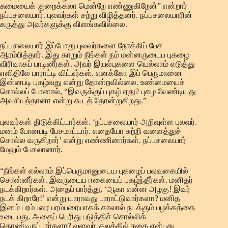
சுமையைக் குறைக்கலா மென்றே எண்ணுகிறேன்” என்றார்
நப்பசலையார். புலவர்கள் சற்று விழித்தனர். நப்பசலையாரின்
கருத்து அவர்களுக்கு விளங்கவில்லை.
நப்பசலையார் இப்போது புலவர்களை நோக்கிப் பேச
ஆரம்பித்தார். இது காறும் நீங்கள் நம் மன்னருடைய புகழை
விரிவாகப் பாடினீர்கள். அவர் இயல்புகளை யெல்லாம் எடுத்து
எளிதிலே பாராட்டி விட்டீர்கள். எனக்கோ இப் பெருமானை
இன்னபடி புகழ்வது என்று தோன்றவில்லை. உண்மையைச்
சொல்லப் போனால், “இவருக்குப் புகழ் ஏது? புகழ வேண்டியது
அவசியந்தானா என்று கூடத் தோன்றுகிறது.”
புலவர்கள் திடுக்கிட்டார்கள். ‘நப்பசலையார் அறிவுள்ள புலவர்.
மனம் போனபடி பேசமாட்டார். எதையோ சுற்றி வளைத்துச்
சொல்ல வருகிறார்’ என்று எண்ணினார்கள். நப்பசலையார்
மேலும் பேசலானார்.
“நீங்கள் எல்லாம் இப்பெருமானுடைய புகழைப் பலவகையில்
சொன்னீர்கள். இவருடைய ஈகையைப் புகழ்ந்தீர்கள். மனிதர்
நடக்கிறார்கள். அதைப் பார்த்து, ‘ஆகா என்ன அழகு! இவர்
நடக் கிறாரே!’ என்று யாராவது பாராட்டுவார்களா? மனித
இனம் பரம்பரை பரம்பரையாகக் காலால் நடக்கும் பழக்கத்தை
உடையது. அதைப் பெரிது படுத்திச் சொல்லிக்
கொண்டிருப்பார்களா? வளவர் குலத்தில் ஈகை என்பது