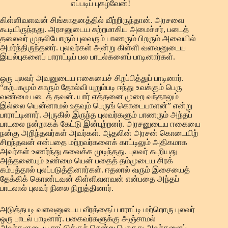
எப்படிப் புகழ்வேன்!
கிள்ளிவளவன் சிங்காதனத்தில் வீற்றிருந்தான். அரசவை
கூடியிருந்தது. அரசனுடைய சுற்றமாகிய அமைச்சர், படைத்
தலைவர் முதலியோரும் புலவரும் பாணரும் பிறரும் அவையில்
அமர்ந்திருந்தனர். புலவர்கள் அன்று கிள்ளி வளவனுடைய
இயல்புகளைப் பாராட்டிப் பல பாடல்களைப் பாடினார்கள்.
ஒரு புலவர் அவனுடைய ஈகையைச் சிறப்பித்துப் பாடினார்.
“கற்பகமும் காரும் தோல்வி யுறும்படி ஈந்து உவக்கும் பெரு
வண்மை படைத் தவன். யார் எத்தனை முறை வந்தாலும்
இல்லை யென்னாமல் உதவும் பெருங் கொடையாளன்” என்று
பாராட்டினார். அருகில் இருந்த புலவர்களும் பாணரும் அந்தப்
பாடலை நன்றாகக் கேட்டு இன்புற்றனர். அரசனுடைய ஈகையை
நன்கு அறிந்தவர்கள் அவர்கள். ஆதலின் அரசன் கொடையிற்
சிறந்தவன் என்பதை மற்றவர்களைக் காட்டிலும் அதிகமாக
அவர்கள் உணர்ந்து சுவைக்க முடிந்தது. புலவர் கூறியது
அத்தனையும் உண்மை யென் பதைத் தம்முடைய சிரக்
கம்பத்தால் புலப்படுத்தினார்கள். ஈதலால் வரும் இசையைத்
தேக்கிக் கொண்டவன் கிள்ளிவளவன் என்பதை அந்தப்
பாடலால் புலவர் நிலை நிறுத்தினார்.
அடுத்தபடி வளவனுடைய வீரத்தைப் பாராட்டி மற்றொரு புலவர்
ஒரு பாடல் பாடினார். பகைவர்களுக்கு அஞ்சாமல்
அவர்களுடைய நாட்டுக்குச் சென்று பொருது அவர்களைப்