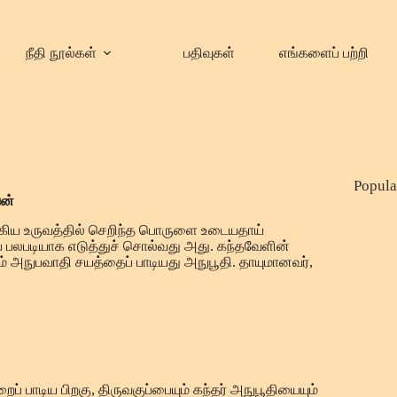
நீதி நூல்கள்
பதிவுகள்
எங்களைப் பற்றி
Popula
ன்
ுங்கிய உருவத்தில் செறிந்த பொருளை உடையதாய்
ப் பலபடியாக எடுத்துச் சொல்வது அது. கந்தவேளின்
தம் அநுபவாதி சயத்தைப் பாடியது அநுபூதி. தாயுமானவர்,
ப் பாடிய பிறகு, திருவகுப்பையும் கந்தர் அநுபூதியையும்