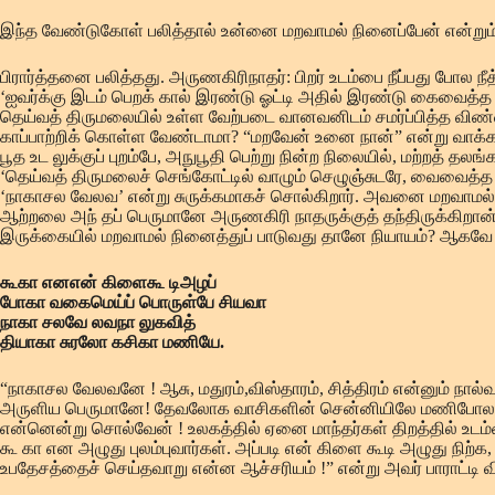
இந்த வேண்டுகோள் பலித்தால் உன்னை மறவாமல் நினைப்பேன் என்றும
பிரார்த்தனை பலித்தது. அருணகிரிநாதர்: பிறர் உடம்பை நீப்பது போல நீத
‘ஐவர்க்கு இடம் பெறக் கால் இரண்டு ஓட்டி அதில் இரண்டு கைவைத்த 
தெய்வத் திருமலையில் உள்ள வேற்படை வானவனிடம் சமர்ப்பித்த வி
காப்பாற்றிக் கொள்ள வேண்டாமா? “மறவேன் உனை நான்” என்று வாக்
பூத உட லுக்குப் புறம்பே, அநுபூதி பெற்று நின்ற நிலையில், மற்றத் 
‘தெய்வத் திருமலைச் செங்கோட்டில் வாழும் செழுஞ்சுடரே, வைவை
‘நாகாசல வேலவ’ என்று சுருக்கமாகச் சொல்கிறார். அவனை மறவாமல் 
ஆற்றலை அந் தப் பெருமானே அருணகிரி நாதருக்குத் தந்திருக்கிறான்.
இருக்கையில் மறவாமல் நினைத்துப் பாடுவது தானே நியாயம்? ஆகவ
கூகா எனஎன் கிளைகூ டிஅழப்
போகா வகைமெய்ப் பொருள்பே சியவா
நாகா சலவே லவநா லுகவித்
தியாகா சுரலோ கசிகா மணியே.
“நாகாசல வேலவனே ! ஆசு, மதுரம்,விஸ்தாரம், சித்திரம் என்னும் நா
அருளிய பெருமானே! தேவலோக வாசிகளின் சென்னியிலே மணிபோல மு
என்னென்று சொல்வேன் ! உலகத்தில் ஏனை மாந்தர்கள் திறத்தில் உடம்பை வி
கூ கா என அழுது புலம்புவார்கள். அப்படி என் கிளை கூடி அழுது 
உபதேசத்தைச் செய்தவாறு என்ன ஆச்சரியம் !” என்று அவர் பாராட்டி வி