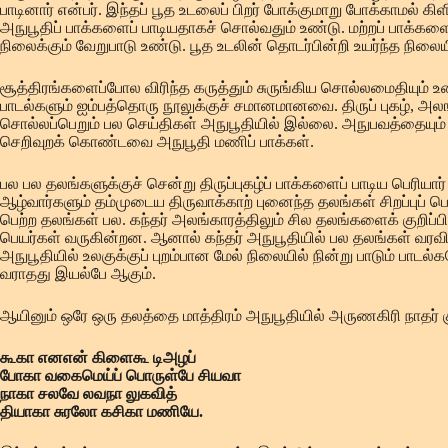
பாடினார் என்பர். இந்தப் பூத உடலைப் பிறர் போக்குமாறு போக்காமல் கி
அநுபூதிப் பாக்களைப் பாடியதாகச் சொல்வதும் உண்டு. மற்றப் பாக்களைப
நிலைக்கும் வேறுபாடு உண்டு. பூத உடலின் தொடர்பின்றி உயர்ந்த நிலைய
சூத்திரங்களைப்போல விரிந்த கருத்தும் சுருங்கிய சொல்லமைதியும்
பாடல்களும் ஐம்பத்தொரு நூலுக்குச் சமானமானவை. திருப் புகழ், அலங்
சொல்லப்பெறும் பல செய்திகள் அநுபூதியில் இல்லை. அநுபவத்தையும்
செறிவுறக் கொண்டவை அநுபூதி மணிப் பாக்கள்.
பல பல தலங்களுக்குச் சென்று திருப்புகழ்ப் பாக்களைப் பாடிய பெரிய
ஆழ்வார்களும் தம்முடைய திருவாக்காற் புனைந்த தலங்கள் சிறப்புப் 
பெற்ற தலங்கள் பல. கந்தர் அலங்காரத்திலும் சில தலங்களைக் குறிப்பிட
பெயர்கள் வருகின்றன. ஆனால் கந்தர் அநுபூதியில் பல தலங்கள் வரவ
அநுபூதியில் உலகுக்குப் புறம்பான மேல் நிலையில் நின்று பாடும் ப
வராதது இயல்பே ஆகும்.
ஆயினும் ஒரே ஒரு தலத்தை மாத்திரம் அநுபூதியில் அருணகிரி நாதர் குற
கூகா எனஎன் கிளைகூ டிஅழப்
போகா வகைமெய்ப் பொருள்பே சியவா
நாகா சலவே லவநா லுகவித்
தியாகா சுரலோ கசிகா மணியே.