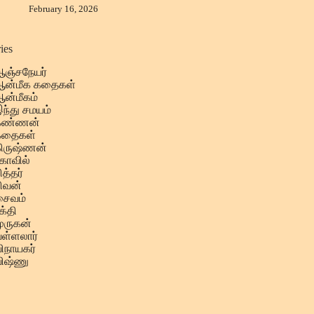
February 16, 2026
ies
ஞ்சநேயர்
ன்மீக கதைகள்
ன்மீகம்
ந்து சமயம்
கண்ணன்
கதைகள்
ிருஷ்ணன்
ோவில்
ித்தர்
ிவன்
ைவம்
க்தி
ுருகன்
ள்ளலார்
ிநாயகர்
ிஷ்ணு