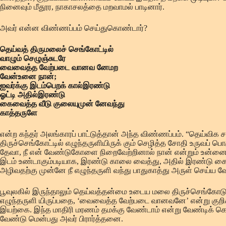
நினைவும் மீதூர, நாகாசலத்தை மறவாமல் பாடினார்.
அவர் என்ன விண்ணப்பம் செய்துகொண்டார்?
தெய்வத் திருமலைச் செங்கோட்டில்
வாழும் செழுஞ்சுடரே
வைவைத்த வேற்படை வானவ னேமற
வேன்உனை நான்;
ஐவர்க்கு இடம்பெறக் கால்இரண்டு
ஓட்டி அதில்இரண்டு
கைவைத்த வீடு குலையுமுன் னேவந்து
காத்தருளே
என்ற கந்தர் அலங்காரப் பாட்டுத்தான் அந்த விண்ணப்பம். “தெய்வி
திருச்செங்கோட்டில் எழுந்தருளியிருக் கும் செழித்த சோதி உருவ
தேவா, நீ என் வேண்டுகோளை நிறைவேற்றினால் நான் என்றும் உன்னை ம
இடம் உண்டாகும்படியாக, இரண்டு காலை வைத்து, அதில் இரண்டு கை
அழிவதற்கு முன்னே நீ எழுந்தருளி வந்து பாதுகாத்து அருள் செய்ய வ
பூவுலகில் இருந்தாலும் தெய்வத்தன்மை உடைய மலை திருச்செங்கோடு
எழுந்தருளி யிருப்பதை, ‘வைவைத்த வேற்படை வானவனே’ என்று குறிக்கின
இயற்கை. இந்த மாதிரி மரணம் தமக்கு வேண்டாம் என்று வேண்டிக் கொ
வேண்டு மென்பது அவர் பிரார்த்தனை.