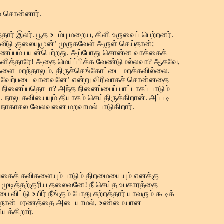
் சொன்னார்.
்தார் இலர். பூத உடம்பு மறைய, கிளி உருவைப் பெற்றனர்.
வீடு குலையுமுன்’ முருகவேள் அருள் செய்தான்;
ண்ணப்பம் பயன்பெற்றது. அப்போது சொன்ன வாக்கைக்
களித்தாரே! அதை மெய்ப்பிக்க வேண்டுமல்லவா? ஆகவே,
தலங்களை மறந்தாலும், திருச்செங்கோட்டை மறக்கவில்லை.
த்த வேற்படை வானவனே’ என்று விரிவாகச் சொன்னதை
நினைப்பதொடா? அந்த நினைப்பைப் பாட்டாகப் பாடும்
 நாலு கவியையும் தியாகம் செய்திருக்கிறான். அப்படி
ே நாகாசல வேலவனை மறவாமல் பாடுகிறார்.
ல்வகைக் கவிகளையும் பாடும் திறமையையும் எனக்கு
டித்தற்குரிய தலைவனே! நீ செய்த உபகாரத்தை
ட்டு உயிர் நீங்கும் போது சுற்றத்தார் யாவரும் கூடிக்
நிற்க, நான் மரணத்தை அடையாமல், உண்மையான
யக்கிறார்.