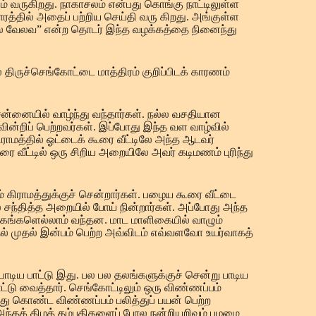
ம் வருகிறது. நாகாசலம் என்பது கொங்கு நாட்டிலுள்ள
ாரத்தில் அதைப் பற்றிய செய்தி வரு கிறது. அங்குள்ள
சல வேலவ” என்ற தொடர் இந்த வழக்கத்தை நினைந்து
 திருச்செங்கோட்டை மாத்திரம் குறிப்பிடக் காரணம்
்னையில் வாழ்ந்து வந்தார்கள். நல்ல வசதியான
வின்றிப் பெற்றவர்கள். இப்போது இந்த வள வாழ்வில்
ாமத்தில் ஓட்டைக் கூரை வீட்டிலே அந்த ஆடவர்
ை வீட்டில் ஒரு சிறிய அறையிலே அவர் கடிமணம் புரிந்து
 கிராமத்துக்குச் சென்றார்கள். பழைய கூரை வீட்டை
ல் சந்தித்த அறையில் போய் நின்றார்கள். அப்போது அந்த
கங்களெல்லாம் வந்தன. மாட மாளிகையில் வாழும்
ல் முதல் இன்பம் பெற்ற அவ்விடம் எவ்வளவோ உயர்வாகத்
ய பாட்டு இது. பல பல தலங்களுக்குச் சென்று பாடிய
டு வைத்தார். செங்கோட்டிலும் ஒரு விண்ணப்பம்
்து கொண்ட விண்ணப்பம் பலித்துப் பயன் பெற்ற
? அந்தக் கிழத் தம்பதிகளைப் போல நன்றியறிவும் பழமை