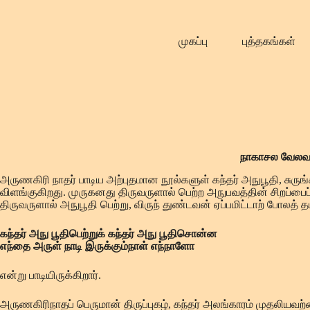
Skip
to
content
முகப்பு
புத்தகங்கள்
நாகாசல வேலவ
அருணகிரி நாதர் பாடிய அற்புதமான நூல்களுள் கந்தர் அநுபூதி, சுர
விளங்குகிறது. முருகனது திருவருளால் பெற்ற அநுபவத்தின் சிறப்பை
திருவருளால் அநுபூதி பெற்று, விருந் துண்டவன் ஏப்பமிட்டாற் போலத் 
கந்தர் அநு பூதிபெற்றுக் கந்தர் அநு பூதிசொன்ன
எந்தை அருள் நாடி இருக்கும்நாள் எந்நாளோ
என்று பாடியிருக்கிறார்.
அருணகிரிநாதப் பெருமான் திருப்புகழ், கந்தர் அலங்காரம் முதலியவற்றை