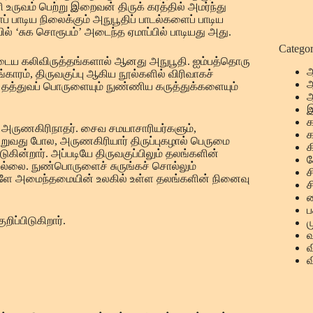
ளி உருவம் பெற்று இறைவன் திருக் கரத்தில் அமர்ந்து
் பாடிய நிலைக்கும் அநுபூதிப் பாடல்களைப் பாடிய
ில் ‘சுக சொரூபம்’ அடைந்த ஏமாப்பில் பாடியது அது.
Categor
 உடைய கலிவிருத்தங்களால் ஆனது அநுபூதி. ஐம்பத்தொரு
ஆ
காரம், திருவகுப்பு ஆகிய நூல்களில் விரிவாகச்
ஆ
 தத்துவப் பொருளையும் நுண்ணிய கருத்துக்களையும்
ஆ
இ
ார் அருணகிரிநாதர். சைவ சமயாசாரியர்களும்,
பெறுவது போல, அருணகிரியார் திருப்புகழால் பெருமை
க
ுகின்றார். அப்படியே திருவகுப்பிலும் தலங்களின்
க
ில்லை. நுண்பொருளைச் சுருங்கச் சொல்லும்
ச
ாடல்களே அமைந்தமையின் உலகில் உள்ள தலங்களின் நினைவு
ச
ச
ப
ிப்பிடுகிறார்.
ம
வ
வ
வ