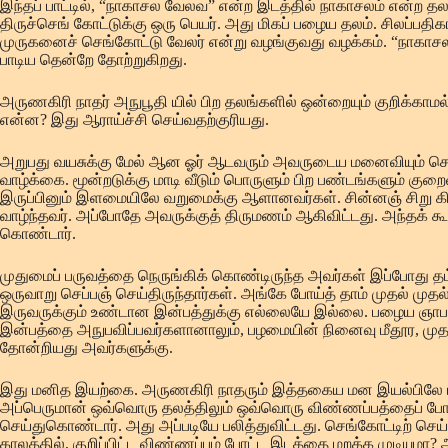
இந்தப் பாட்டில், “நாகாசல வேலவ” என்ற இடத்தில் நாகாசலம் என்ற தல
திருச்செங் கோட்டுக்கு ஒரு பெயர். அது மிகப் பழைய தலம். சிலப்பதிக
முருகனைச் செங்கோட்டு வேலர் என்று வழங்குவது வழக்கம். “நாகா
பாடிய தென்றே தோற்றுகிறது.
அருணகிரி நாதர் அநுபூதி யில் பிற தலங்களில் ஒன்றையும் குறிக்காமல்
என்ன? இது ஆராய்ச்சி செய்வதற்குரியது.
அறுபது வயசுக்கு மேல் ஆன ஓர் ஆடவரும் அவருடைய மனைவியும் சென
வாழ்க்கை. மூன்றடுக்கு மாடி வீடும் பொருளும் பிற பண்டங்களும் குறை
இருப்பினும் இளமையிலே வறுமைக்கு ஆளானவர்கள். சின்னஞ் சிறு கிர
வாழ்ந்தவர். அப்போதே அவருக்குத் திருமணம் ஆகிவிட்டது. அந்தக் கூர
கொண்டார்.
முதுமைப் பருவத்தை நெருங்கிக் கொண்டிருந்த அவர்கள் இப்போது தம்
ஒருவாறு செப்பஞ் செய்திருந்தார்கள். அங்கே போய்த் தாம் முதல் முத
இருவருக்கும் உண்டான இன்பத்துக்கு எல்லையே இல்லை. பழைய ஞாப
இன்பத்தை அநுபவிப்பவர்களானாலும், பழமையின் நினைவு மீதூர, முத
தோன்றியது அவர்களுக்கு.
இது மனித இயற்கை. அருணகிரி நாதரும் இத்தகைய மன இயல்பிலே பாடி
அப்பெருமான் ஒவ்வொரு தலத்திலும் ஒவ்வொரு விண்ணப்பத்தைப் போட்
செய்துகொண்டார். அது அப்படியே பலித்துவிட்டது. செங்கோட்டிற் செய
காலத்தில், குறிப்பிட்ட விண்ணப்பம் போட்ட இடத்தை மறக்க முடியுமா