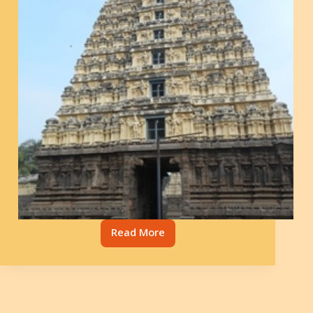
Read More
வேலூர்
ஜலகண்டேச்வரர் கோயில்