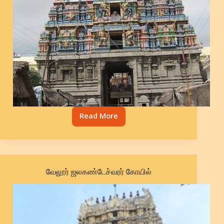
Read More
வாழ்வுக்கு
ஒரு
வழித்
துணை
மார்க்கசகாயர்
வேலூர் ஜலகண்டேச்வரர் கோயில்