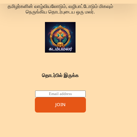
தமிழர்களின் வாழ்வியலோடும், வழிபாட்டோடும் மிகவும்
நெருங்கிய தொடர்புடைய ஒரு மலர்.
தொடர்பில் இருக்க
E
m
a
JOIN
i
l
*