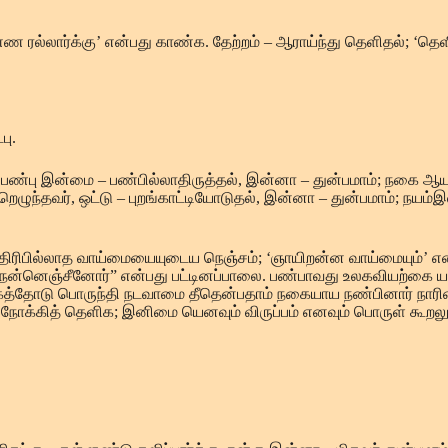
்லார்க்கு’ என்பது காண்க. தேற்றம் – ஆராய்ந்து தெளிதல்; ‘தெளிவ
பு.
 பண்பு இன்மை – பண்பில்லாதிருத்தல், இன்னா – துன்பமாம்; நகை ஆய
ெழுந்தவர், ஒட்டு – புறங்காட்டியோடுதல், இன்னா – துன்பமாம்; நயம்இ
லத் திரிபில்லாத வாய்மையையுடைய நெஞ்சம்; ‘ஞாயிறன்ன வாய்மையும்’ 
ன்ற நன்னெஞ்சீனோர்” என்பது பட்டினப்பாலை. பண்பாவது உலகவியற்கை 
தோடு பொருந்தி நடவாமை தீதென்பதாம் நகையாய நண்பினார் நாரின்ம
நோக்கித் தெளிக; இனிமை யெனவும் விருப்பம் எனவும் பொருள் கூறலும