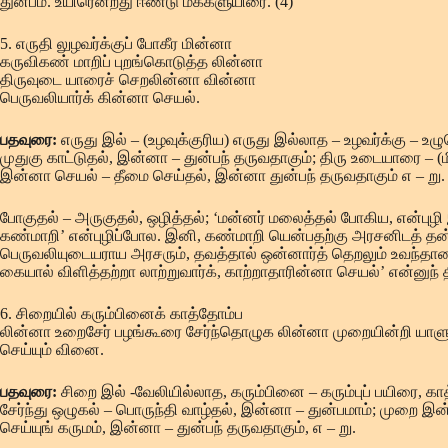
துன்பம். உயிரென்றது ஈண்டு மக்களுயிரை. (4)
5. எருதி லுழவர்க்குப் போகீர மின்னா
கருவிகண் மாறிப் புறங்கொடுத்த லின்னா
திருவுடை யாரைச் செறலின்னா வின்னா
பெருவலியார்க் கின்னா செயல்.
பதவுரை:
எருது இல் – (உழவுக்குரிய) எருது இல்லாத – உழவர்க்கு – 
முதுகு காட்டுதல், இன்னா – துன்பந் தருவதாகும்; திரு உடையாரை – (
இன்னா செயல் – தீமை செய்தல், இன்னா துன்பந் தருவதாகும் எ – று.
போகுதல் – அருகுதல், ஒழித்தல்; ‘மன்னர் மலைத்தல் போகிய, என்ப
கண்மாறி’ என்புழிப்போல. இனி, கண்மாறி யென்பதற்கு அரசனிடத் தன்ப
பெருவலியுடையராய அரசரும், தவத்தால் ஒன்னார்த் தெறலும் உவந்தாரை
கையால் விளித்தற்றா லாற்றுவார்க், காற்றாதாரின்னா செயல்’ என்னுந்
6. சிறையில் கரும்பினைக் காத்தோம்ப
லின்னா உறைசேர் பழங்கூரை சேர்ந்தொழுக லின்னா முறையின்றி யாள
செய்யும் வினை.
பதவுரை:
சிறை இல் -வேலியில்லாத, கரும்பினை – கரும்புப் பயிரை,
சேர்ந்து ஒழுகல் – பொருந்தி வாழ்தல், இன்னா – துன்பமாம்; முறை இன
செய்யுங் கருமம், இன்னா – துன்பந் தருவதாகும், எ – று.