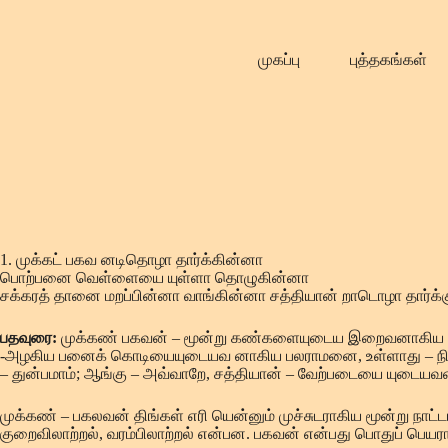
Skip
to
content
முகப்பு
புத்தகங்கள்
1. முக்கட் பகவ னடிதொழா தார்க்கின்னா
பொற்பனை வெள்ளையை யுள்ளா தொழுகின்னா
சக்கரத் தானை மறப்பின்னா வாங்கின்னா சத்தியான் றாடொழா தார்க்க
பதவுரை:
முக்கண் பகவன் – மூன்று கண்களையுடைய இறைவனாகிய சி
-அழகிய பனைக் கொடியையுடையவ னாகிய பலராமனை, உள்ளாது – நினைய
– துன்பமாம்; ஆங்கு – அவ்வாறே, சத்தியான் – வேற்படையை யுடையவன
முக்கண் – பகலவன் திங்கள் எரி யென்னும் முச்சுடராகிய மூன்று நாட
குறைவிலாற்றல், வரம்பிலாற்றல் என்பன. பகவன் என்பது பொதுப் பெய