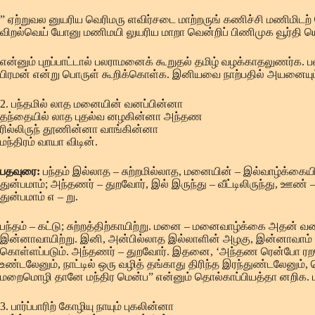
” ஏற்றுவல னுயரிய வெரிமரு ளவிர்சடை மாற்றருங் கணிச்சி மணிமிடற
விறல்வெய் யோனு மணிமயி லுயரிய மாறா வென்றிப் பிணிமுக வூர்தி 
என்னும் புறப்பாட்டால் பலராமனைக் கூறுதல் தமிழ் வழக்காதலுணர
பிரமன் என்று பொருள் கூறிக்கொள்க. இனியவை நாற்பதில் அயனையும்
2. பந்தமில் லாத மனையின் வனப்பின்னா
தந்தையில் லாத புதல்வ னழகின்னா அந்தண
ரில்லிருந் தூணின்னா வாங்கின்னா
மந்திரம் வாயா விடின்.
பதவுரை:
பந்தம் இல்லாத – சுற்றமில்லாத, மனையின் – இல்வாழ்க்கை
துன்பமாம்; அந்தணர் – துறவோர், இல் இருந்து – வீட்டிலிருந்து, ஊ
துன்பமாம் எ – று.
பந்தம் – கட்டு; சுற்றத்திற்காயிற்று. மனை – மனைவாழ்க்கை அதன் வன
இன்னாவாயிற்று. இனி, அன்பில்லாத இல்லாளின் அழகு, இன்னாவாம் எ
கொள்ளப்படும். அந்தணர் – துறவோர். இதனை, ‘அந்தண ரென்போ ரறவோர
உண்டலேனும், நாட்டில் ஒரு வழித் தங்காது திரிந்த இரந்துண்டலேன
மறைமொழி தானே மந்திர மென்ப” என்னும் தொல்காப்பியத்தா னறிக. மந்
3. பார்ப்பாரிற் கோழியு நாயும் புகலின்னா