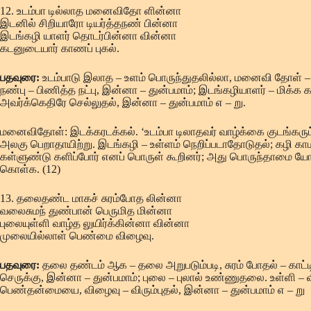
12. உடம்பா டில்லாத மனைவிதோ ளின்னா
இடனில் சிறியாரோ டியர்த்தநண் பின்னா
இடங்கழி யாளர் தொடர்பின்னா வின்னா
கடனுடையார் காணப் புகல்.
பதவுரை:
உடம்பாடு இலாத – உளம் பொருந்துதலில்லா, மனைவி தோள் – 
நண்பு – பிணித்த நட்பு, இன்னா – துன்பமாம்; இடங்கழியாளர் – மிக்க
அவர்க்கெதிரே செல்லுதல், இன்னா – துன்பமாம் எ – று.
மனைவிதோள்: இடக்கரடக்கல். ‘உடம்பா டிலாதவர் வாழ்க்கை குடங்கருட்
அலகு பெறாதாயிற்று. இடங்கழி – உள்ளம் நெறிப்படாதோடுதல்; கழி க
கள்ளுண்டு களிப்போர் எனப் பொருள் கூறினர்; அது பொருந்தாமை யோர்
கொள்க. (12)
13. தலைதண்ட மாகச் சுரம்போத லின்னா
வலைசுமந் துண்பான் பெருமித மின்னா
புலையுள்ளி வாழ்த லுயிர்க்கின்னா வின்னா
முலையில்லாள் பெண்மை விழைவு.
பதவுரை:
தலை தண்டம் ஆக – தலை அறுபடும்படி, சுரம் போதல் – காட்ட
செருக்கு, இன்னா – துன்பமாம்; புலை – புலால் உண்ணுதலை. உள்ளி – வி
பெண்தன்மையை, விழைவு – விரும்புதல், இன்னா – துன்பமாம் எ – று