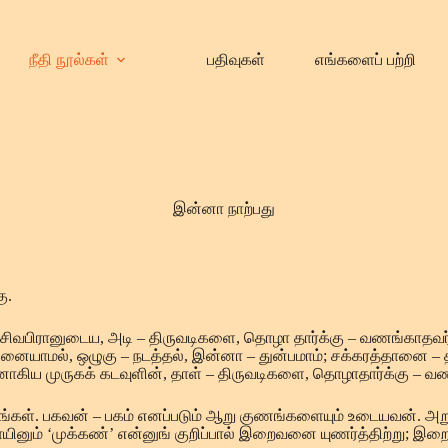
நீதி நூல்கள்
பதிவுகள்
எங்களைப் பற்றி
இன்னா நாற்பது
ு.
வபிரானுடைய, அடி – திருவடிகளை, தொழா தார்க்கு – வணங்காதவர
ாமல், ஒழுகு – நடத்தல், இன்னா – துன்பமாம்; சக்கரத்தானை – 
ாகிய முருகக் கடவுளின், தாள் – திருவடிகளை, தொழாதார்க்கு – வண
்டங்கள். பகவன் – பகம் எனப்படும் ஆறு குணங்களையும் உடையவன். அறு 
ராயினும் ‘முக்கண்’ என்னுங் குறிப்பால் இறைவனை யுணர்த்திற்று; 