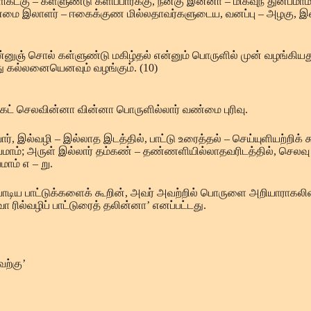
்கு – கள்ளுண்டு களிப்பார்க்கு, நன்கு இன்னா – மிகவுந் துன்பமாம்
ம்; வண்மை இலாளர் – ஈகைக்குண மில்லதாவர்களுடைய, வனப்பு – அழகு,
்னுஞ் சொல் கள்ளுண்டு மகிழ்தல் என்னும் பொருளில் முன் வழங்கியத
ு கல்லனையெனவும் வழங்கும். (10)
ங்கட் செலவின்னா வின்னா பொருளில்லார் வண்மை புரிவு.
, இல்வழி – இல்லாத இடத்தில், பாட்டு உரைத்தல் – செய்யுளியற்றிக் கூ
மாம்; அருள் இல்லார் தம்கண் – தண்ணளியில்லாதவரிடத்தில், செலவு –
ாம் எ – று.
ற் பாடிய பாட்டுக்களைக் கூறின், அவர் அவற்றில் பொருளை அறியாராகலி
 ரில்வழிப் பாட்டுரைத் தலின்னா’ எனப்பட்டது.
ற்கு’