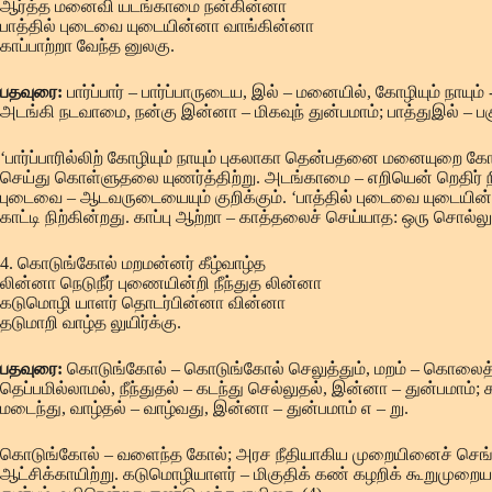
ஆர்த்த மனைவி யடங்காமை நன்கின்னா
பாத்தில் புடைவை யுடையின்னா வாங்கின்னா
காப்பாற்றா வேந்த னுலகு.
பதவுரை:
பார்ப்பார் – பார்ப்பாருடைய, இல் – மனையில், கோழியும் 
அடங்கி நடவாமை, நன்கு இன்னா – மிகவுந் துன்பமாம்; பாத்துஇல் – ப
‘பார்ப்பாரில்லிற் கோழியும் நாயும் புகலாகா தென்பதனை மனையுறை க
செய்து கொள்ளுதலை யுணர்த்திற்று. அடங்காமை – எறியென் றெதிர் நிற
புடைவை – ஆடவருடையையும் குறிக்கும். ‘பாத்தில் புடைவை யுடையி
காட்டி நிற்கின்றது. காப்பு ஆற்றா – காத்தலைச் செய்யாத: ஒரு சொல்லும
4. கொடுங்கோல் மறமன்னர் கீழ்வாழ்த
லின்னா நெடுநீர் புணையின்றி நீந்துத லின்னா
கடுமொழி யாளர் தொடர்பின்னா வின்னா
தடுமாறி வாழ்த லுயிர்க்கு.
பதவுரை:
கொடுங்கோல் – கொடுங்கோல் செலுத்தும், மறம் – கொலைத் தொ
தெப்பமில்லாமல், நீந்துதல் – கடந்து செல்லுதல், இன்னா – துன்பமாம்;
மடைந்து, வாழ்தல் – வாழ்வது, இன்னா – துன்பமாம் எ – று.
கொடுங்கோல் – வளைந்த கோல்; அரச நீதியாகிய முறையினைச் செங்கோ
ஆட்சிக்காயிற்று. கடுமொழியாளர் – மிகுதிக் கண் கழறிக் கூறுமுற