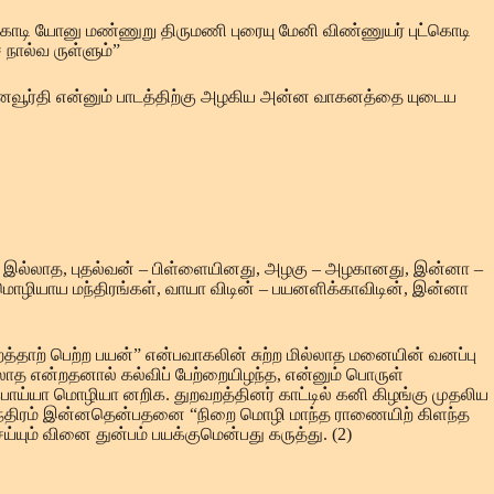
்கொடி யோனு மண்ணுறு திருமணி புரையு மேனி விண்ணுயர் புட்கொடி
நால்வ ருள்ளும்”
பனவூர்தி என்னும் பாடத்திற்கு அழகிய அன்ன வாகனத்தை யுடைய
ிதா இல்லாத, புதல்வன் – பிள்ளையினது, அழகு – அழகானது, இன்னா –
றைமொழியாய மந்திரங்கள், வாயா விடின் – பயனளிக்காவிடின், இன்னா
்றத்தாற் பெற்ற பயன்” என்பவாகலின் சுற்ற மில்லாத மனையின் வனப்பு
த என்றதனால் கல்விப் பேற்றையிழந்த, என்னும் பொருள்
ய்யா மொழியா னறிக. துறவறத்தினர் காட்டில் கனி கிழங்கு முதலிய
க. மந்திரம் இன்னதென்பதனை “நிறை மொழி மாந்த ராணையிற் கிளந்த
யும் வினை துன்பம் பயக்குமென்பது கருத்து. (2)