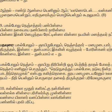
ஆற்றல் – ஈண்டு ஆண்மை யெனினும் ஆம்; ‘வானொடென். . . வன்கண்ண ரல
முறைமையென்றும், எதிருரைக்கும் மொழியென்றும் கூறலுமாம். (8)
9. பகல்போலு நெஞ்சத்தார் பண்பின்மை
யின்னா நகையாய நண்பினார் நாரின்மை
யின்னா இகலி னெழுந்தவ ரோட்டின்னா வின்னா நயமின் மனத்தவர் நட்
பதவுரை:
பகல்போலும் – ஞாயிறுபோலும், நெஞ்சத்தார் – மனமுடையார்,
திருத்தல், இன்னா – துன்பமாம்; இகலின் எழுந்தவர் – போரின்கண் ஏற்ற
கேண்மை, இன்னா – துன்பமாம் எ – று.
பகல்போலும் நெஞ்சம் – ஞாயிறு திரிபின்றி ஒரு பெற்றித் தாதல் போ
நெஞ்சம் எனினும் பொருந்தும். “நெடுநுகத்துப் பகல்போல, நடுவு நி
பாடறிந்தொழுகல்” என்பது கலித்தொகை. தூய மனமுடையரேனும் உலகத்
நயம் – நீதி யென்னும் பொருளதா தலைத் திருக்குறள் பரிமேலழகருரை 
10. கள்ளில்லா மூதூர் களிகட்கு நன்கின்னா
வள்ளல்க ளின்மை பரிசிலர்க்கு முன்னின்னா
வண்மை யிலாளர் வனப்பின்னா வாங்கின்னா
பண்ணில் புரவி பரிப்பு.