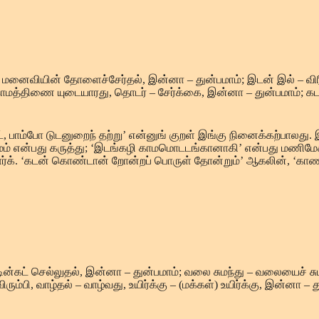
மனைவியின் தோளைச்சேர்தல், இன்னா – துன்பமாம்; இடன் இல் – விரி
 காமத்திணை யுடையாரது, தொடர் – சேர்க்கை, இன்னா – துன்பமாம்; கடன
, பாம்போ டுடனுறைந் தற்று’ என்னுங் குறள் இங்கு நினைக்கற்பாலது. 
ாமம் என்பது கருத்து; ‘இடங்கழி காமமொடடங்கானாகி’ என்பது மணிமேக
க். ‘கடன் கொண்டான் றோன்றப் பொருள் தோன்றும்’ ஆகலின், ‘காணப் ப
ின்கட் செல்லுதல், இன்னா – துன்பமாம்; வலை சுமந்து – வலையைச் சு
ரும்பி, வாழ்தல் – வாழ்வது, உயிர்க்கு – (மக்கள்) உயிர்க்கு, இன்ன