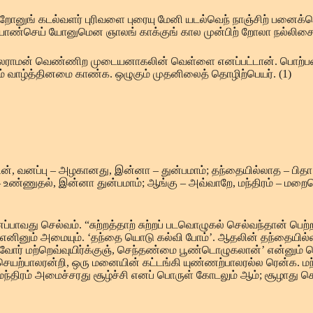
் றோனுங் கடல்வளர் புரிவளை புரையு மேனி யடல்வெந் நாஞ்சிற் பனைக
யொண்செய் யோனுமென ஞாலங் காக்குங் கால முன்பிற் றோலா நல்லிசை 
்க. பலராமன் வெண்ணிற முடையனாகலின் வெள்ளை எனப்பட்டான். பொற்
 வாழ்த்தினமை காண்க. ஒழுகும் முதனிலைத் தொழிற்பெயர். (1)
யின், வனப்பு – அழகானது, இன்னா – துன்பமாம்; தந்தையில்லாத – ப
ண் – உண்ணுதல், இன்னா துன்பமாம்; ஆங்கு – அவ்வாறே, மந்திரம் – ம
ப்பாவது செல்வம். “சுற்றத்தாற் சுற்றப் படவொழுகல் செல்வந்தான் பெற
னினும் அமையும். ‘தந்தை யொடு கல்வி போம்’. ஆதலின் தந்தையில்லா
் மற்றெவ்வுயிர்க்குஞ், செந்தண்மை பூண்டொழுகலான்’ என்னும் பொ
ும், செயற்பாலரன்றி, ஒரு மனையின் கட்டங்கி யுண்ணற்பாலரல்ல ரென்
திரம் அமைச்சரது சூழ்ச்சி எனப் பொருள் கோடலும் ஆம்; சூழாது செய்