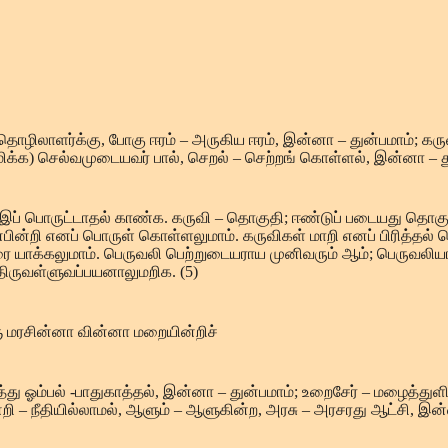
உழுதொழிலாளர்க்கு, போகு ஈரம் – அருகிய ஈரம், இன்னா – துன்பமாம்; க
மிக்க) செல்வமுடையவர் பால், செறல் – செற்றங் கொள்ளல், இன்னா – துன
ுழி இப் பொருட்டாதல் காண்க. கருவி – தொகுதி; ஈண்டுப் படையது 
ின்றி எனப் பொருள் கொள்ளலுமாம். கருவிகள் மாறி எனப் பிரித்தல் 
 யாக்கலுமாம். பெருவலி பெற்றுடையராய முனிவரும் ஆம்; பெருவலியார
 திருவள்ளுவப்பயனாலுமறிக. (5)
ு மரசின்னா வின்னா மறையின்றிச்
 காத்து ஓம்பல் -பாதுகாத்தல், இன்னா – துன்பமாம்; உறைசேர் – மழ
்றி – நீதியில்லாமல், ஆளும் – ஆளுகின்ற, அரசு – அரசரது ஆட்சி, இன்