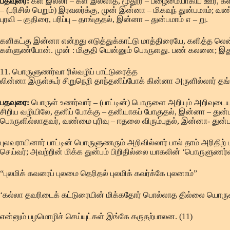
பதவுரை:
கள் இல்லா – கள் இல்லாத, மூதூர் – பழைமையாகிய ஊர், களிகட
– (பரிசில் பெறும்) இரவலர்க்கு, முன் இன்னா – மிகவுந் துன்பமா
புரவி – குதிரை, பரிப்பு – தாங்குதல், இன்னா – துன்பமாம் எ – று.
களிகட்கு இன்னா என்றது எடுத்துக்காட்டு மாத்திரையே, களித்த லென
கள்ளுண்போன். முன் : மிகுதி யென்னும் பொருளது. பண் கலனை; இத
11. பொருளுணர்வா ரில்வழிப் பாட்டுரைத்த
லின்னா இருள்கூர் சிறுநெறி தாந்தனிப்போக் கின்னா அருளில்லார் த
பதவுரை:
பொருள் உணர்வார் – (பாட்டின்) பொருளை அறியும் அறிவுடையார்
சிறிய வழியிலே, தனிப் போக்கு – தனியாகப் போகுதல், இன்னா – துன்ப
பொருளில்லாதவர், வண்மை புரிவு – ஈதலை விரும்புதல், இன்னா- துன்பம
புலவராயினார் பாட்டின் பொருளுணரும் அறிவில்லார் பால் தாம் அரிதி
செய்வர்; அவற்றின் மிக்க துன்பம் பிறிதில்லை யாகலின் ‘பொருளுணர்வா
“புலமிக் கவரைப் புலமை தெரிதல் புலமிக் கவர்க்கே புலனாம்”
‘கல்லா தவரிடைக் கட்டுரையின் மிக்கதோர் பொல்லாத தில்லை யொருவ
என்னும் பழமொழிச் செய்யுட்கள் இங்கே கருதற்பாலன. (11)