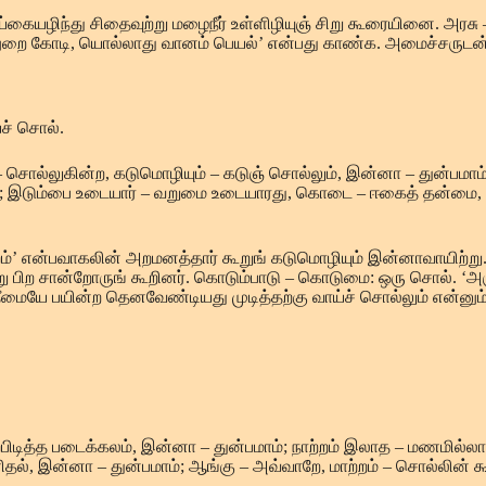
ய்கையழிந்து சிதைவுற்று மழைநீர் உள்ளிழியுஞ் சிறு கூரையினை. அ
ுறை கோடி, யொல்லாது வானம் பெயல்’ என்பது காண்க. அமைச்சருடன் ம
ச் சொல்.
 – சொல்லுகின்ற, கடுமொழியும் – கடுஞ் சொல்லும், இன்னா – துன்பமாம்
மாம்; இடும்பை உடையார் – வறுமை உடையாரது, கொடை – ஈகைத் தன்மை
்’ என்பவாகலின் அறமனத்தார் கூறுங் கடுமொழியும் இன்னாவாயிற்று.
று பிற சான்றோருங் கூறினர். கொடும்பாடு – கொடுமை: ஒரு சொல். ‘அர
ீமையே பயின்ற தெனவேண்டியது முடித்தற்கு வாய்ச் சொல்லும் என்னும
பிடித்த படைக்கலம், இன்னா – துன்பமாம்; நாற்றம் இலாத – மணமில்ல
், இன்னா – துன்பமாம்; ஆங்கு – அவ்வாறே, மாற்றம் – சொல்லின் 