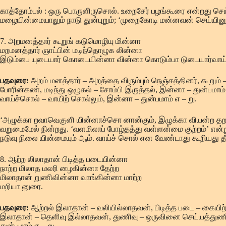
காத்தோம்பல் : ஒரு பொருளிருசொல். உறைசேர் பழங்கூரை என்றது செ
மழையின்மையாலும் நாடு துன்புறும்; ‘முறைகோடி மன்னவன் செய்யின
7. அறமனத்தார் கூறுங் கடுமொழியு மின்னா
மறமனத்தார் ஞாட்பின் மடிந்தொழுக லின்னா
இடும்பை யுடையார் கொடையின்னா வின்னா கொடும்பா டுடையார்வாய்
பதவுரை:
அறம் மனத்தார் – அறத்தை விரும்பும் நெஞ்சத்தினர், கூறும்
போரின்கண், மடிந்து ஒழுகல் – சோம்பி இருத்தல், இன்னா – துன்ப
வாய்ச்சொல் – வாயிற் சொல்லும், இன்னா – துன்பமாம் எ – று.
‘அழுக்கா றவாவெகுளி யின்னாச்சொ னான்கும், இழுக்கா வியன்ற தறம
வறுமைமேல் நின்றது. ‘வளமிலாப் போழ்தத்து வள்ளன்மை குற்றம்’ என்
நடுவு நிலை யின்மையும் ஆம். வாய்ச் சொல் என வேண்டாது கூறியது த
8. ஆற்ற லிலாதான் பிடித்த படையின்னா
நாற்ற மிலாத மலரி னழகின்னா தேற்ற
மிலாதான் றுணிவின்னா வாங்கின்னா மாற்ற
மறியா னுரை.
பதவுரை:
ஆற்றல் இலாதான் – வலியில்லாதவன், பிடித்த படை – கையிற்
இலாதான் – தெளிவு இல்லாதவன், துணிவு – ஒருவினை செய்யத்துணிதல
துன்பமாம் எ – று.