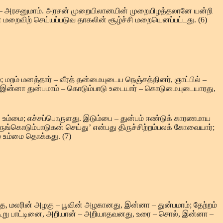
ரசு – அரசனுமாம். அரசன் முறையிலானயின் முறையிழத்தலானே யன்றி
றைவிற் செய்யப்படுவ தாகலின் சூழ்ச்சி மறையெனப்பட்டது. (6)
; மறம் மனத்தார் – வீரத் தன்மையுடைய நெஞ்சத்தினர், ஞாட்பில் –
, இன்னா துன்பமாம் – கொடும்பாடு உடையார் – கொடுமையுடையாரது,
 உம்மை; எச்சப்பொருளது. இடும்பை – துன்பம் ஈண்டுக் காரணமாய
ுங்கொடும்பாடுகன் செய்து’ என்பது திருச்சிற்றம்பலக் கோவையார்;
் உம்மை தொக்கது. (7)
ாத, மலரின் அழகு – பூவின் அழகானது, இன்னா – துன்பமாம்; தேற்றம்
கூறு பாட்டினை, அறியான் – அறியாதவனது, உரை – சொல், இன்னா –