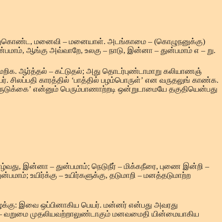
ஞ் செய்துகொண்ட, மனைவி – மனையாள். அடங்காமை – (கொழுநனுக்கு)
பமாம், ஆங்கு அவ்வாறே, உலகு – நாடு, இன்னா – துன்பமாம் எ – று.
மறிக. ஆர்த்தல் – கட்டுதல்; அது தொடர்புண்டாமாறு கலியாணஞ்
். சிலப்பதி காரத்தில் ‘பாத்தில் பழம்பொருள்’ என வருதலுங் காண்க.
ருடுக்கை’ என்னும் பெரும்பாணாற்றடி ஒன்றுடாமையே தகுதியென்பது
வது, இன்னா – துன்பமாம்; நெடுநீர் – மிக்கநீரை, புணை இன்றி –
பமாம்; உயிர்க்கு – உயிர்களுக்கு, தடுமாறி – மனத்தடுமாற்ற
்கு: இவை ஒப்பினாகிய பெயர். மன்னர் என்பது அவரது
்றம் – வறுமை முதலியவற்றாலுண்டாகும் மனவமைதி யின்மையாகிய