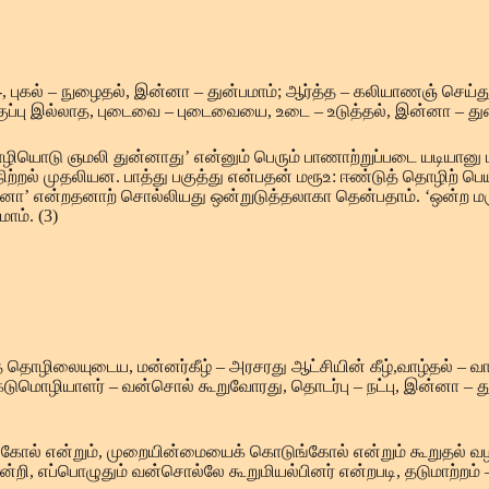
நாயும் -, புகல் – நுழைதல், இன்னா – துன்பமாம்; ஆர்த்த – கலியாண
குப்பு இல்லாத, புடைவை – புடைவையை, உடை – உடுத்தல், இன்னா – துன்
ோழியொடு ஞமலி துன்னாது’ என்னும் பெரும் பாணாற்றுப்படை யடியானு 
்றல் முதலியன. பாத்து பகுத்து என்பதன் மரூஉ: ஈண்டுத் தொழிற் பெயர
ன்னா’ என்றதனாற் சொல்லியது ஒன்றுடுத்தலாகா தென்பதாம். ‘ஒன்ற ம
ாம். (3)
ழிலையுடைய, மன்னர்கீழ் – அரசரது ஆட்சியின் கீழ்,வாழ்தல் – வாழ்
 கடுமொழியாளர் – வன்சொல் கூறுவோரது, தொடர்பு – நட்பு, இன்னா – துன்
ல் என்றும், முறையின்மையைக் கொடுங்கோல் என்றும் கூறுதல் வழக
ையன்றி, எப்பொழுதும் வன்சொல்லே கூறுமியல்பினர் என்றபடி, தடுமாற