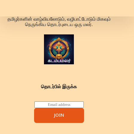
தமிழர்களின் வாழ்வியலோடும், வழிபாட்டோடும் மிகவும்
நெருங்கிய தொடர்புடைய ஒரு மலர்.
தொடர்பில் இருக்க
E
m
a
JOIN
i
l
*