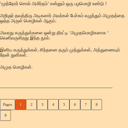
‘மூத்தோர் சொல் அமிர்தம்’ என்னும் ஒரு பழமொழி உண்டு !
அறிஞர் தவத்திரு அடிகளார் அவர்கள் பேச்சும் எழுத்தும் அமுதத்தை
ஒத்த அருள் மொழிகள் ஆகும்.
அவரது கருத்துக்களை ஒன்று திரட்டி ‘அமுதமொழிகளாக ‘
வெளிவருகிறது இந்த நூல்.
இனிய கருத்துக்கள், சிந்தனை தரும் முத்துக்கள், அத்துணையும்
தேன் துளிகள்.
அமுத மொழிகள்.
Pages
1
2
3
4
5
6
7
8
9